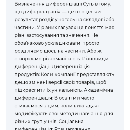
Визначення диференціації Суть в тому,
що диференціація — це процес чи
результат розділу чогось на складові або
частини. У різних галузях це поняття має
різні застосування та значення. Не
обов’язково ускладнювати, просто
розділяємо щось на частини. Або ж,
створюємо різноманітність. Різновиди
диференціації Диференціація
продуктів: Коли компанії представляють
дещо змінені версії своїх товарів, щоб
підкреслити їх унікальність. Академічна
диференціація: В освіті ми часто
стикаємося з цим, коли викладачі
модифікують свої методи навчання для
різних груп учнів. Соціальна
диференціація: Розшарування