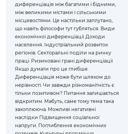
диференціація між багатими і бідними,
між великими містами і сільськими
місцевостями. Це настільки заплутано,
що навіть філософи тут губляться. Види
економічної диференціації Доходи
населення. Індустріальний розвиток
регіонів. Секторальні поділи на ринку
праці. Ризиковані грані диференціації
Якщо думати про це глибше.
Диференціація може бути шляхом до
нерівності. Чи завжди різноманітність є
тільки позитивом? Питання залишається
відкритим. Мабуть, саме тому тема така
захоплююча. Можливі негативні
наслідки Підвищення соціальної
напруги. Поглиблення економічних
розривів. Культурні протиріччя.