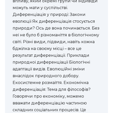
впливу, який окремі групи чи індивіди
можуть мати у суспільстві.
Диференціація у природі: Закони
еволюції Як диференціація стосується
природи? Ось де вона починається. Без
неї не було б різноманіття в біологічному
світі. Різні види, підвиди, навіть кожна
бджілка на своєму місці – все це
результат диференціації. Приклади
природної диференціації Біологічні
адаптації видів. Еволюційні зміни
внаслідок природного добору.
Екосистемне розмаїття. Економічна
диференціація: Тема для філософів?
Говорячи про економіку, можемо
вважати диференціацію частиною
складних соціальних процесів. Це