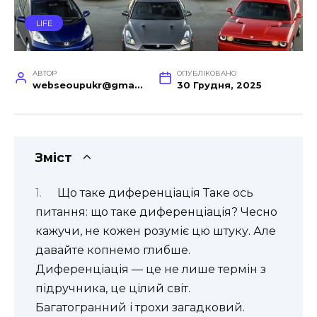
LIFE
АВТОР
ОПУБЛІКОВАНО
webseoupukr@gmail.com
30 Грудня, 2025
Зміст
Що таке диференціація Таке ось
питання: що таке диференціація? Чесно
кажучи, не кожен розуміє цю штуку. Але
давайте копнемо глибше.
Диференціація — це не лише термін з
підручника, це цілий світ.
Багатогранний і трохи загадковий.