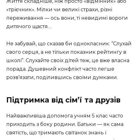
Життя складніше, ніж просто «відмінник» або
«трієчник». Мілки чи великі страхи, різні
переживання — ось вони, ті невидимі вороги
дитячого щастя…
Не забувай, що сказав би однокласник: “Слухай
свого серця, а не тільки показник рейтингу в
школі”. Слухайте своїх дітей теж, це вже власна
порада. Душевний конфлікт часто легше
розв’язати, поділившись своїми думками.
Підтримка від сім’ї та друзів
Найважливіша допомога учням 5 клас часто
приходить з боку родини. Батьки — як сама
святість, що тримають світанок знань і