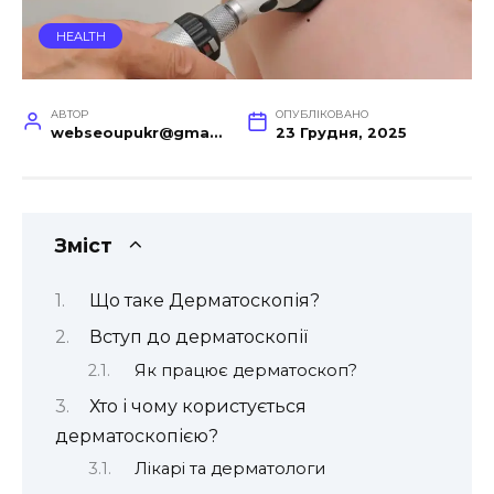
HEALTH
АВТОР
ОПУБЛІКОВАНО
webseoupukr@gmail.com
23 Грудня, 2025
Зміст
Що таке Дерматоскопія?
Вступ до дерматоскопії
Як працює дерматоскоп?
Хто і чому користується
дерматоскопією?
Лікарі та дерматологи