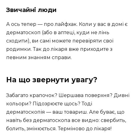
Звичайні люди
А ось тепер — про лайфхак. Коли у вас в домі є
дерматоскоп (або в аптеці, куди не лінь
сходити), ви самі можете перевіряти свої
родимки. Так до лікаря вже приходите з
певним знанням справи.
На що звернути увагу?
Забагато крапочок? Шершава поверхня? Дивні
кольори? Підозрюєте щось? Тоді
дерматоскопія — ваш товариш. Але буває, що
навіть без дерматоскопа все видно: свербить,
болить, змінюється. Терміново до лікаря!