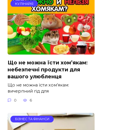
КУЛІНАРІЯ
Що не можна їсти хом’якам:
небезпечні продукти для
вашого улюбленця
Що не можна їсти хом’якам:
вичерпний гід для
0
6
БІЗНЕС ТА ФІНАНСИ