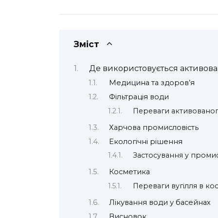
Зміст
Де використовується активова
Медицина та здоров’я
Фільтрація води
Переваги активованог
Харчова промисловість
Екологічні рішення
Застосування у промис
Косметика
Переваги вугілля в кос
Лікування води у басейнах
Висновок