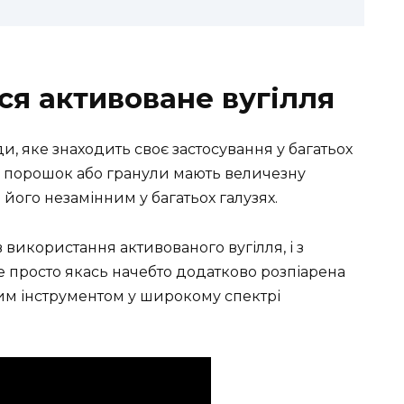
ся активоване вугілля
, яке знаходить своє застосування у багатьох
ий порошок або гранули мають величезну
його незамінним у багатьох галузях.
 використання активованого вугілля, і з
не просто якась начебто додатково розпіарена
ним інструментом у широкому спектрі