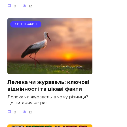
0
12
СВІТ ТВАРИН
Лелека чи журавель: ключові
відмінності та цікаві факти
Лелека чи журавель: в чому різниця?
Це питання не раз
0
19