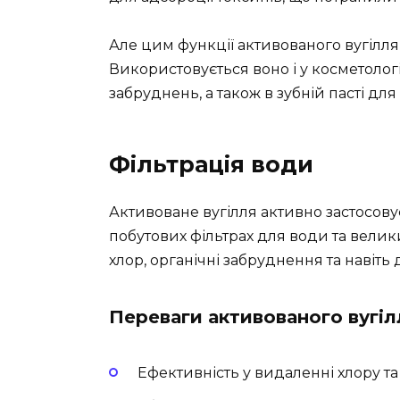
Але цим функції активованого вугілл
Використовується воно і у косметологі
забруднень, а також в зубній пасті для
Фільтрація води
Активоване вугілля активно застосову
побутових фільтрах для води та вели
хлор, органічні забруднення та навіть 
Переваги активованого вугі
Ефективність у видаленні хлору та