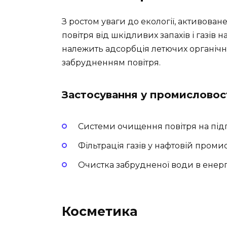
З ростом уваги до екології, активова
повітря від шкідливих запахів і газів 
належить адсорбція летючих органічни
забрудненням повітря.
Застосування у промисловост
Системи очищення повітря на під
Фільтрація газів у нафтовій промис
Очистка забрудненої води в енерг
Косметика