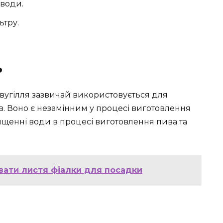
води.
ьтру.
ь
 вугілля зазвичай використовується для
ів. Воно є незамінним у процесі виготовлення
ищенні води в процесі виготовлення пива та
увати листя фіалки для посадки