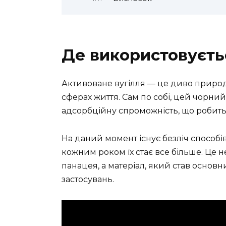
Де використовуєть
Активоване вугілля — це диво природи
сферах життя. Сам по собі, цей чорн
адсорбційну спроможність, що робить 
На даний момент існує безліч способів
кожним роком їх стає все більше. Це 
панацея, а матеріал, який став основ
застосувань.