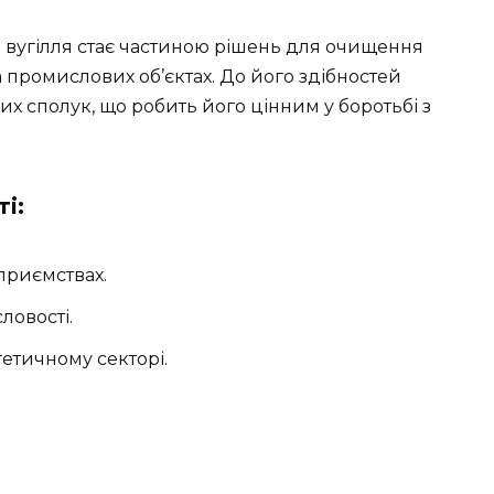
не вугілля стає частиною рішень для очищення
на промислових об’єктах. До його здібностей
х сполук, що робить його цінним у боротьбі з
і:
приємствах.
ловості.
етичному секторі.