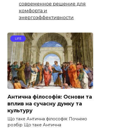
современное решение для
комфорта и
энергоэффективности
LIFE
Антична філософія: Основи та
вплив на сучасну думку та
культуру
Що таке Антична філософія: Почнімо
розбір Що таке Антична