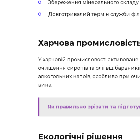
Збереження мінерального складу 
Довготривалий термін служби філ
Харчова промисловіст
У харчовій промисловості активоване
очищення сиропів та олії від барвник
алкогольних напоїв, особливо при оч
вина.
Як правильно зрізати та підгот
Екологічні рішення