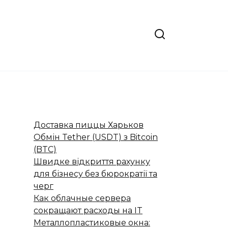
Доставка пиццы Харьков
Обмін Tether (USDT) з Bitcoin
(BTC)
Швидке відкриття рахунку
для бізнесу без бюрократії та
черг
Как облачные сервера
сокращают расходы на IT
Металлопластиковые окна: