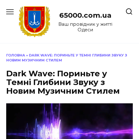
Перейти
до
65000.com.ua
вмісту
Ваш провідник у житті
Одеси
ГОЛОВНА
»
DARK WAVE: ПОРИНЬТЕ У ТЕМНІ ГЛИБИНИ ЗВУКУ З
НОВИМ МУЗИЧНИМ СТИЛЕМ
Dark Wave: Пориньте у
Темні Глибини Звуку з
Новим Музичним Стилем