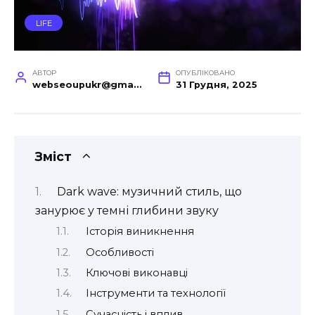
LIFE
АВТОР
ОПУБЛІКОВАНО
webseoupukr@gmail.com
31 Грудня, 2025
Зміст
Dark wave: музичний стиль, що
занурює у темні глибини звуку
Історія виникнення
Особливості
Ключові виконавці
Інструменти та технології
Сучасність і вплив