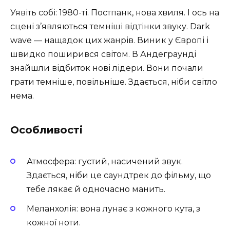
Уявіть собі: 1980-ті. Постпанк, нова хвиля. І ось на
сцені з’являються темніші відтінки звуку. Dark
wave — нащадок цих жанрів. Виник у Європі і
швидко поширився світом. В Андеграунді
знайшли відбиток нові лідери. Вони почали
грати темніше, повільніше. Здається, ніби світло
нема.
Особливості
Атмосфера: густий, насичений звук.
Здається, ніби це саундтрек до фільму, що
тебе лякає й одночасно манить.
Меланхолія: вона лунає з кожного кута, з
кожної ноти.