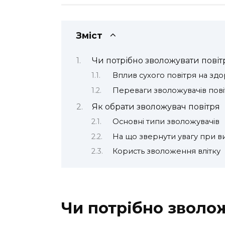
Зміст
Чи потрібно зволожувати повіт
Вплив сухого повітря на здо
Переваги зволожувачів пові
Як обрати зволожувач повітря
Основні типи зволожувачів
На що звернути увагу при в
Користь зволоження влітку
Чи потрібно зволож