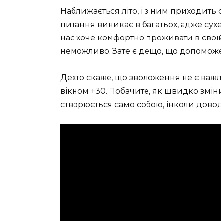
Наближається літо, і з ним приходить 
питання виникає в багатьох, адже су
нас хоче комфортно проживати в своїй
неможливо. Зате є дещо, що допоможе
Дехто скаже, що зволоження не є важл
вікном +30. Побачите, як швидко змі
створюється само собою, інколи довод