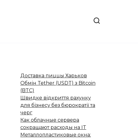
Доставка пиццы Харьков
Обмін Tether (USDT) з Bitcoin
(BTC)
Швидке відкриття рахунку
для бізнесу без бюрократії та
черг
Как облачные сервера
сокращают расходы на IT
Металлопластиковые окна: