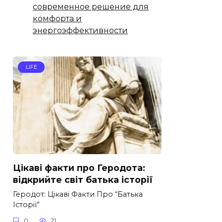
современное решение для
комфорта и
энергоэффективности
LIFE
Цікаві факти про Геродота:
відкрийте світ батька історії
Геродот: Цікаві Факти Про “Батька
Історії”
0
21