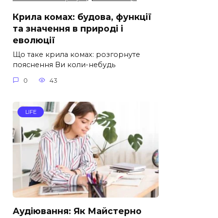
Крила комах: будова, функції
та значення в природі і
еволюції
Що таке крила комах: розгорнуте
пояснення Ви коли-небудь
0
43
LIFE
Аудіювання: Як Майстерно