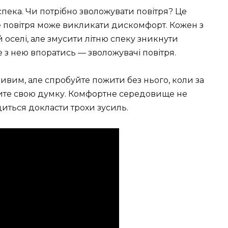
спека. Чи потрібно зволожувати повітря? Це
хе повітря може викликати дискомфорт. Кожен з
 оселі, але змусити літню спеку зникнути
 з нею впоратись — зволожувачі повітря.
ивим, але спробуйте пожити без нього, коли за
ните свою думку. Комфортне середовище не
иться докласти трохи зусиль.