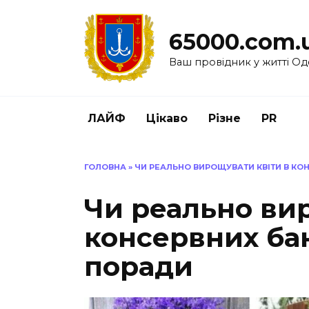
Перейти
до
65000.com.
вмісту
Ваш провідник у житті Од
ЛАЙФ
Цікаво
Різне
PR
ГОЛОВНА
»
ЧИ РЕАЛЬНО ВИРОЩУВАТИ КВІТИ В КО
Чи реально ви
консервних бан
поради