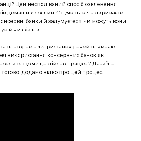
банці? Цей несподіваний спосіб озеленення
в домашніх рослин. От уявіть: ви відкриваєте
консервні банки й задумуєтеся, чи можуть вони
уній чи фіалок.
ію та повторне використання речей починають
Ідея використання консервних банок як
вною, але що як це дійсно працює? Давайте
 готово, додамо відео про цей процес.