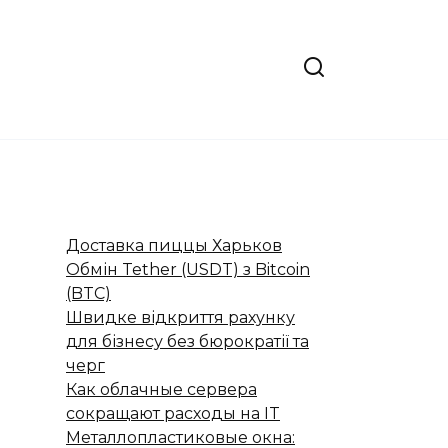
Доставка пиццы Харьков
Обмін Tether (USDT) з Bitcoin
(BTC)
Швидке відкриття рахунку
для бізнесу без бюрократії та
черг
Как облачные сервера
сокращают расходы на IT
Металлопластиковые окна: