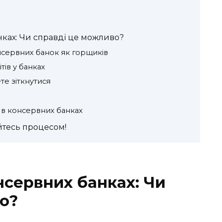
анках: Чи справді це можливо?
сервних банок як горщиків
тів у банках
е зіткнутися
 в консервних банках
йтесь процесом!
онсервних банках: Чи
о?