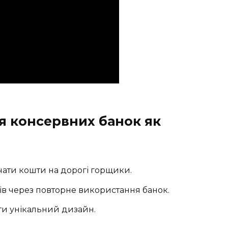
я консервних банок як
ачати кошти на дорогі горщики.
ів через повторне використання банок.
ти унікальний дизайн.