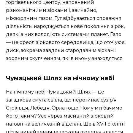
торгівельного центру, наповнений
різноманітними зірками і, звичайно,
міжзоряним газом. Тут відбувається справжня
діяльність: народжується нове покоління зірок,
деякі з них володіють системами планет. Гало
— це ореол зіркового середовища, що оточуює
диск, зокрема завдяки стародавнім зіркам і
зоряним скупченням, які в ньому знаходяться.
Чумацький Шлях на нічному небі
На нічному небі Чумацький Шлях — це
загадкова смуга світла, що перетинає сузір’я
Стрільця, Лебедя, Орла тощо. Чому ми бачимо
його таким? Усе через масивний зірковий
натовп на величезній відстані. Ще в XVII столітті
після винайдення телескопа людству вдалося