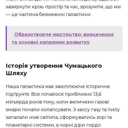
зазирнути крізь простір та час, зрозуміти, що ми
— це частина безмежної галактики.
Образотворче мистецтво: визначення
та основні напрямки розвитку
Історія утворення Чумацького
Шляху
Наша галактика має захоплююче історичне
підґрунтя. Все почалося приблизно 13,6
мільярда років тому, коли величезні газові
хмари почали колапсувати. З хаосу газу та пилу
запалали нові світила, сформувались зорі та
планетарні системи, а чорні діри гордо