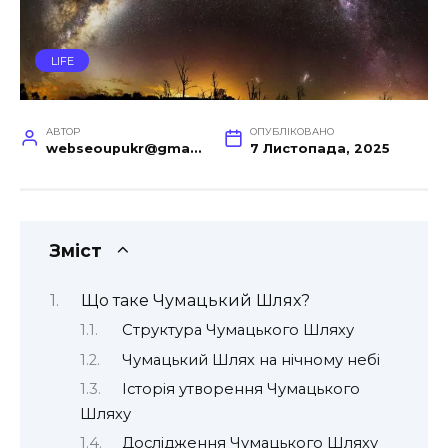
LIFE
АВТОР
ОПУБЛІКОВАНО
webseoupukr@gmail.com
7 Листопада, 2025
Зміст
Що таке Чумацький Шлях?
Структура Чумацького Шляху
Чумацький Шлях на нічному небі
Історія утворення Чумацького
Шляху
Дослідження Чумацького Шляху