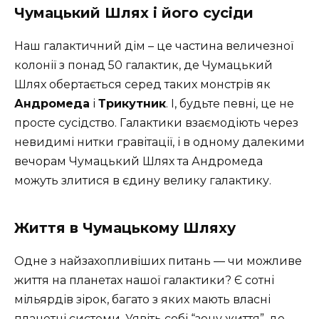
Чумацький Шлях і його сусіди
Наш галактичний дім – це частина величезної
колонії з понад 50 галактик, де Чумацький
Шлях обертається серед таких монстрів як
Андромеда
і
Трикутник
. І, будьте певні, це не
просте сусідство. Галактики взаємодіють через
невидимі нитки гравітації, і в одному далекими
вечорам Чумацький Шлях та Андромеда
можуть злитися в єдину велику галактику.
Життя в Чумацькому Шляху
Одне з найзахопливіших питань — чи можливе
життя на планетах нашої галактики? Є сотні
мільярдів зірок, багато з яких мають власні
планетні системи. Уявіть собі “зону життя”, де