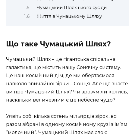
Чумацький Шлях і його сусіди
Життя в Чумацькому Шляху
Що таке Чумацький Шлях?
Чумацький Шлях – це гігантська спіральна
галактика, що містить нашу Сонячну систему.
Це наш космічний дім, де ми обертаємося
навколо звичайної зірки – Сонця. Але що знаєте
ви про Чумацький Шлях? Чи зрозуміли колись,
наскільки величезним є це небесне чудо?
Уявіть собі кілька сотень мільярдів зірок, всі
разом зібрані в одному космічному крузі з ім’ям
“молочний”. Чумацький Шлях має свою