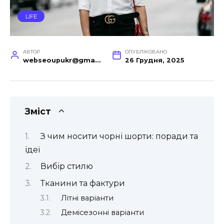
LIFE
АВТОР
ОПУБЛІКОВАНО
webseoupukr@gmail.com
26 Грудня, 2025
Зміст
З чим носити чорні шорти: поради та
ідеї
Вибір стилю
Тканини та фактури
Літні варіанти
Демісезонні варіанти