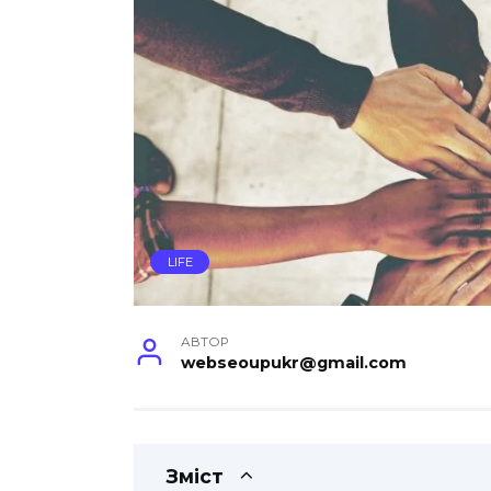
LIFE
АВТОР
webseoupukr@gmail.com
Зміст