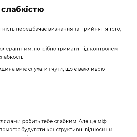
і слабкістю
нтність передбачає визнання та прийняття того,
.
толерантним, потрібно тримати під контролем
слабкості.
юдина вміє слухати і чути, що є важливою
лядами робить тебе слабким. Але це міф.
опомагає будувати конструктивні відносини.