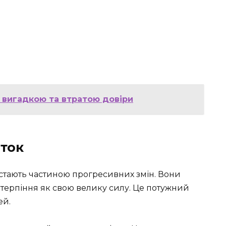
 вигадкою та втратою довіри
иток
 стають частиною прогресивних змін. Вони
терпіння як свою велику силу. Це потужний
ей.