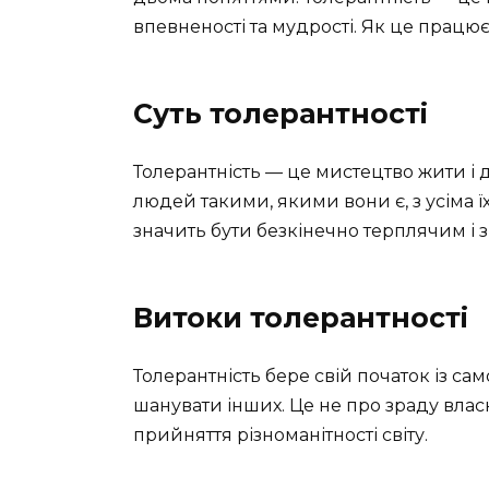
впевненості та мудрості. Як це працю
Суть толерантності
Толерантність — це мистецтво жити і 
людей такими, якими вони є, з усіма 
значить бути безкінечно терплячим і
Витоки толерантності
Толерантність бере свій початок із с
шанувати інших. Це не про зраду влас
прийняття різноманітності світу.