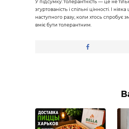
У підсумку: толерантність — це не тіл
згуртованість і спільні цінності. І ніяк
наступного разу, коли хтось спробує зм
вміє бути толерантним.
В