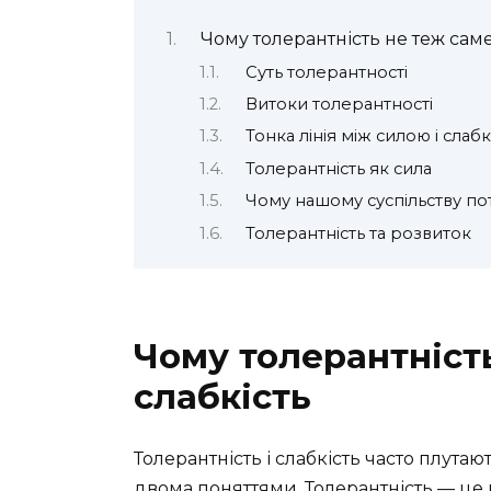
Чому толерантність не теж саме
Суть толерантності
Витоки толерантності
Тонка лінія між силою і слабк
Толерантність як сила
Чому нашому суспільству по
Толерантність та розвиток
Чому толерантніст
слабкість
Толерантність і слабкість часто плута
двома поняттями. Толерантність — це н