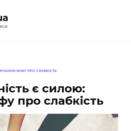
ua
еси
ІНЧАННЯ МІФУ ПРО СЛАБКІСТЬ
ість є силою:
фу про слабкість