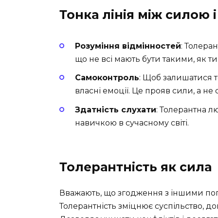
Тонка лінія між силою 
Розуміння відмінностей
: Толера
що не всі мають бути такими, як ти
Самоконтроль
: Щоб залишатися 
власні емоції. Це прояв сили, а не 
Здатність слухати
: Толерантна л
навичкою в сучасному світі.
Толерантність як сила
Вважають, що згодження з іншими пог
Толерантність зміцнює суспільство, д