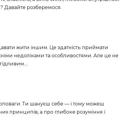
є? Давайте розберемося.
давати жити іншим. Це здатність приймати
їхніми недоліками та особливостями. Але це не
 згідливим…
амоповаги. Ти шануєш себе — і тому можеш
них принципів, а про глибоке розуміння і