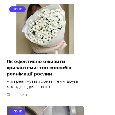
РІЗНЕ
Як ефективно оживити
хризантеми: топ способів
реанімації рослин
Чим реанімувати хризантеми: друга
молодість для вашого
0
8
РІЗНЕ