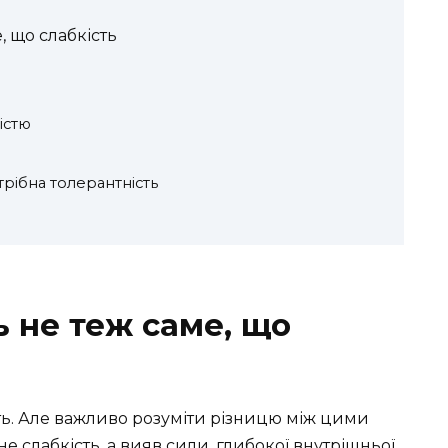
, що слабкість
істю
трібна толерантність
ь не теж саме, що
ють. Але важливо розуміти різницю між цими
е слабкість, а вияв сили, глибокої внутрішньої