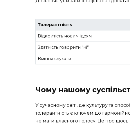
Дозволяє уникати конфліктів і досяга
Толерантність
Відкритість новим ідеям
Здатність говорити “ні”
Вміння слухати
Чому нашому суспільст
У сучасному світі, де культуру та спос
толерантність є ключем до гармонійно
не мати власного голосу. Це про щось