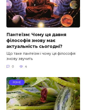
Пантеїзм: Чому ця давня
філософія знову має
актуальність сьогодні?
Що таке пантеїзм і чому ця філософія
знову звучить
0
4
РІЗНЕ