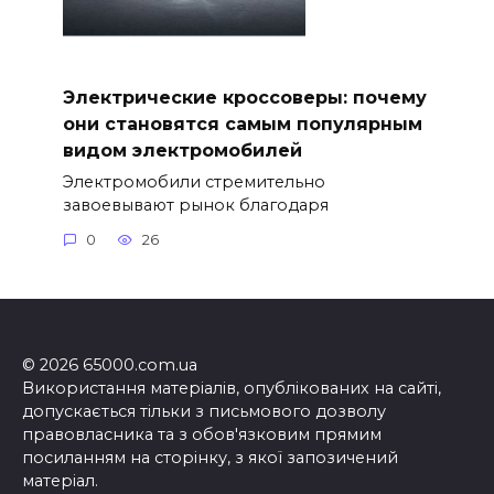
Электрические кроссоверы: почему
они становятся самым популярным
видом электромобилей
Электромобили стремительно
завоевывают рынок благодаря
0
26
© 2026 65000.com.ua
Використання матеріалів, опублікованих на сайті,
допускається тільки з письмового дозволу
правовласника та з обов'язковим прямим
посиланням на сторінку, з якої запозичений
матеріал.