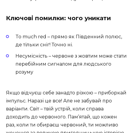
Ключові помилки: чого уникати
To much red – прямо як Південний полюс,
де тільки сніг! Точно ні.
Несумісність – червоне з жовтим може стати
перебійним сигналом для людського
розуму
Якщо відчуєш себе занадто різкою – приборкай
імпульс. Наразі це все! Але не забувай про
варіанти. Світ – твій устрій, коли справа
доходить до червоного. Пам’ятай, що кожен
раз, коли ти обираєш червоний, ти можливо
женешся за великою пригодницькою історією.