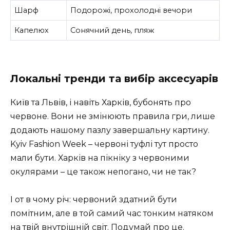
Шарф
Подорожі, прохолодні вечори
Капелюх
Сонячний день, пляж
Локальні тренди та вибір аксесуарів
Київ та Львів, і навіть Харків, бубонять про
червоне. Вони не змінюють правила гри, лише
додають нашому пазлу завершальну картину.
Kyiv Fashion Week – червоні туфлі тут просто
мали бути. Харків на пікніку з червоними
окулярами – це також непогано, чи не так?
І от в чому річ: червоний здатний бути
помітним, але в той самий час тонким натяком
на твій внутрішній світ. Подумай про це.