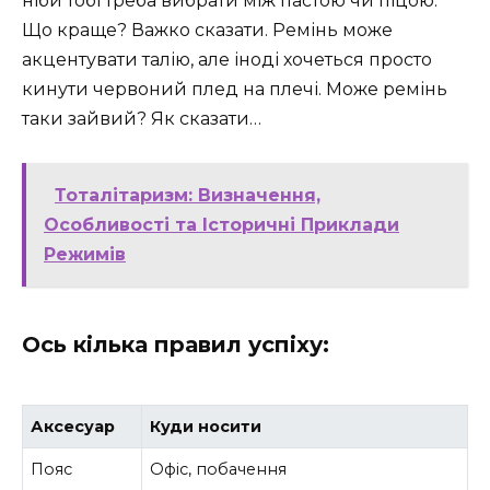
ніби тобі треба вибрати між пастою чи піцою.
Що краще? Важко сказати. Ремінь може
акцентувати талію, але іноді хочеться просто
кинути червоний плед на плечі. Може ремінь
таки зайвий? Як сказати…
Тоталітаризм: Визначення,
Особливості та Історичні Приклади
Режимів
Ось кілька правил успіху:
Аксесуар
Куди носити
Пояс
Офіс, побачення