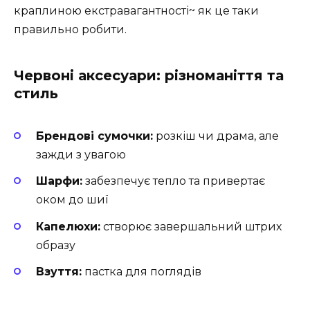
краплиною екстравагантності~ як це таки
правильно робити.
Червоні аксесуари: різноманіття та
стиль
Брендові сумочки:
розкіш чи драма, але
зажди з увагою
Шарфи:
забезпечує тепло та привертає
оком до шиї
Капелюхи:
створює завершальний штрих
образу
Взуття:
пастка для поглядів