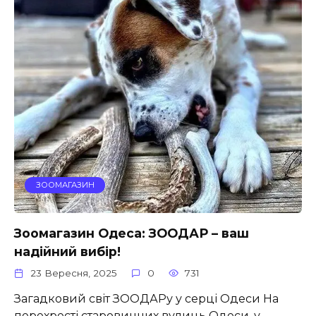
ЗООМАГАЗИН
Зоомагазин Одеса: ЗООДАР – ваш
надійний вибір!
23 Вересня, 2025
0
731
Загадковий світ ЗООДАРу у серці Одеси На
перехресті старовинних вулиць Одеси, у