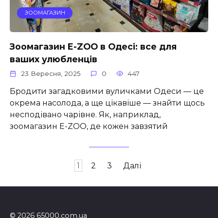
ЗООМАГАЗИН
Зоомагазин E-ZOO в Одесі: все для
ваших улюбленців
23 Вересня, 2025
0
447
Бродити загадковими вуличками Одеси — це
окрема насолода, а ще цікавіше — знайти щось
несподівано чарівне. Як, наприклад,
зоомагазин E-ZOO, де кожен завзятий
Пагінація
1
2
3
Далі
записів
© 2026 65000.com.ua