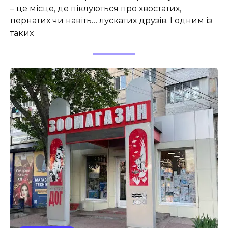
– це місце, де піклуються про хвостатих,
пернатих чи навіть… лускатих друзів. І одним із
таких