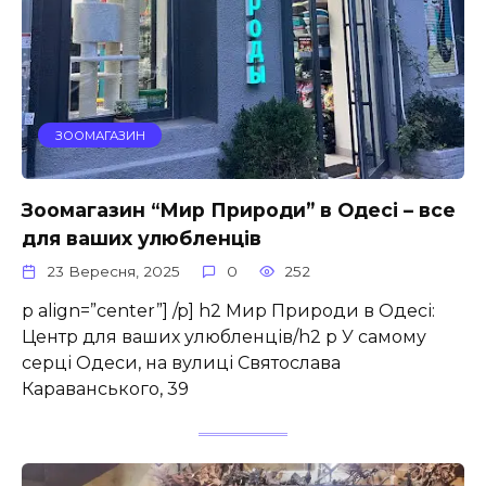
ЗООМАГАЗИН
Зоомагазин “Мир Природи” в Одесі – все
для ваших улюбленців
23 Вересня, 2025
0
252
p align=”center”] /p] h2 Мир Природи в Одесі:
Центр для ваших улюбленців/h2 p У самому
серці Одеси, на вулиці Святослава
Караванського, 39