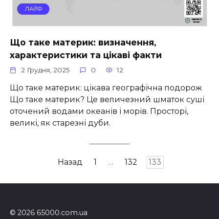
ЛАЙФ
Що таке материк: визначення,
характеристики та цікаві факти
2 Грудня, 2025
0
12
Що таке материк: цікава географічна подорож
Що таке материк? Це величезний шматок суші
оточений водами океанів і морів. Просторі,
великі, як старезні дуби.
Пагінація
Назад
1
…
132
133
записів
© 2026 65000.com.ua