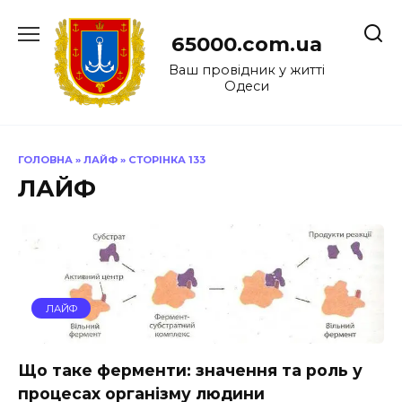
Перейти
до
65000.com.ua
вмісту
Ваш провідник у житті
Одеси
ГОЛОВНА
»
ЛАЙФ
»
СТОРІНКА 133
ЛАЙФ
ЛАЙФ
Що таке ферменти: значення та роль у
процесах організму людини