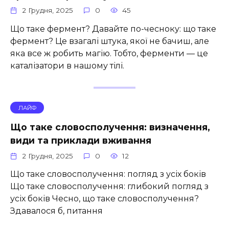
2 Грудня, 2025
0
45
Що таке фермент? Давайте по-чесноку: що таке
фермент? Це взагалі штука, якої не бачиш, але
яка все ж робить магію. Тобто, ферменти — це
каталізатори в нашому тілі.
ЛАЙФ
Що таке словосполучення: визначення,
види та приклади вживання
2 Грудня, 2025
0
12
Що таке словосполучення: погляд з усіх боків
Що таке словосполучення: глибокий погляд з
усіх боків Чесно, що таке словосполучення?
Здавалося б, питання