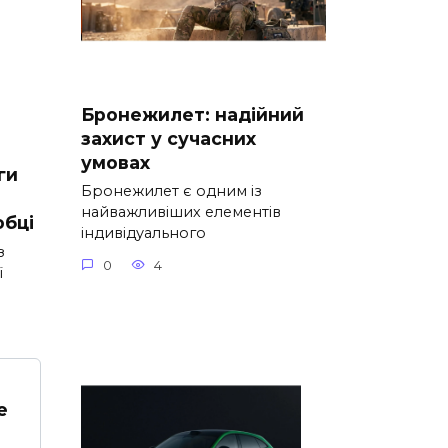
Бронежилет: надійний
захист у сучасних
умовах
ги
Бронежилет є одним із
найважливіших елементів
обці
індивідуального
з
0
4
ї
е