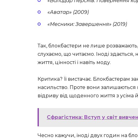
«Володар перснів: Повернення кор
«Аватар» (2009)
«Месники: Завершення» (2019)
Так, блокбастери не лише розважають,
слухаємо, що читаємо. Іноді здається,
життя, цінності і навіть моду.
Критика? Її вистачає. Блокбастерам за
насильство. Проте вони залишаються 
відриву від щоденного життя з усіма 
Сфрагістика: Вступ у світ вивчен
Чесно кажучи, іноді двух годин на бл