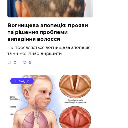
Вогнищева алопеція: прояви
та рішення проблеми
випадіння волосся
Як проявляється вогнищева алопеція
та чи можливо вирішити
0
9
ПОРАДИ