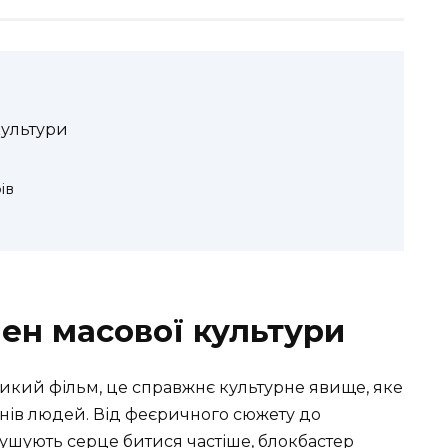
культури
ів
ен масової культури
ликий фільм, це справжнє культурне явище, яке
онів людей. Від феєричного сюжету до
змушують серце битися частіше, блокбастер