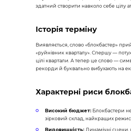
здатний створити навколо себе цілу 
Історія терміну
Виявляється, слово «блокбастер» прий
«руйнівник кварталу». Спершу — потуж
цілі квартали. А тепер це слово — симв
рекорди й буквально вибухають на ек
Характерні риси блокб
Високий бюджет:
Блокбастери не
зірковий склад, найкращих режисе
Видовищність:
Динамічні сцени, 