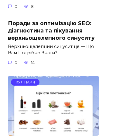
0
8
Поради за оптимізацію SEO:
діагностика та лікування
верхньощелепного синуситу
Верхньощелепний синусит це — Що
Вам Потрібно Знати?
0
14
КУЛІНАРІЯ