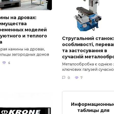
ины на дровах:
имущества
ременных моделей
 уютного и теплого
Стругальний станок:
а
особливості, перева
рая камины на дровах,
та застосування в
ельцы загородных домов
сучасній металообр
4
Металообробка є однією 
ключових галузей сучасно
0
7
Информационны
таблицы для