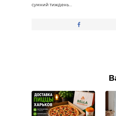
сумний тиждень…
В