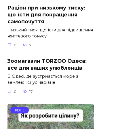
Раціон при низькому тиску:
що їсти для покращення
самопочуття
Низький тиск: що їсти для підвищення
життєвого тонусу
0
7
Зоомагазин TORZOO Одеса:
все для ваших улюбленців
В Одесі, де зустрічається море з
землею, існує чарівне
0
17
РІЗНЕ