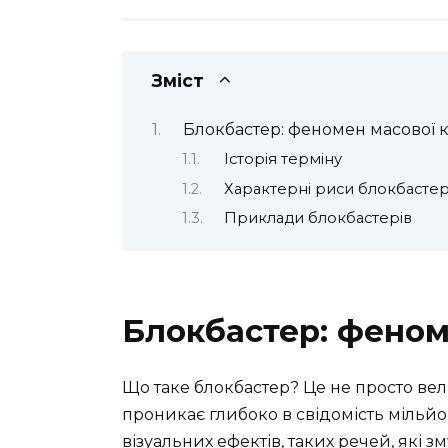
Зміст
Блокбастер: феномен масової 
Історія терміну
Характерні риси блокбастер
Приклади блокбастерів
Блокбастер: феном
Що таке блокбастер? Це не просто ве
проникає глибоко в свідомість мільй
візуальних ефектів, таких речей, які 