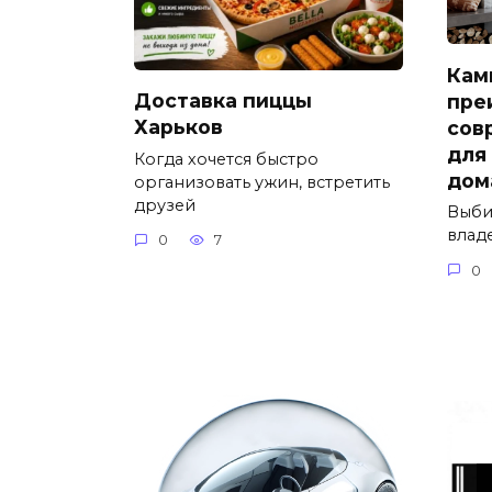
Кам
Доставка пиццы
пре
Харьков
сов
для
Когда хочется быстро
дом
организовать ужин, встретить
друзей
Выби
влад
0
7
0