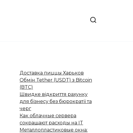
Доставка пиццы Харьков
Обмін Tether (USDT) з Bitcoin
(BTC)
Швидке відкриття рахунку
для бізнесу без бюрократії та
черг
Как облачные сервера
сокращают расходы на IT
Металлопластиковые окна: