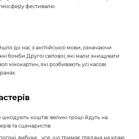
атмосферу фестивалю.
шло до нас з англійської мови, означаючи
ні бомби Другої світової, які мали знищувати
ол кінокартин, які розбивають усі касові
ранах.
астерів
 шкодують коштів: великі гроші йдуть на
рів та сценаристів.
погоні, вибухи… усе, що тримає глядача на краю