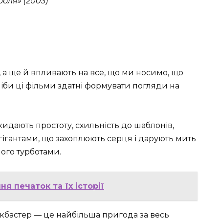
оля» (2003)
 а ще й впливають на все, що ми носимо, що
 ніби ці фільми здатні формувати погляди на
кидають простоту, схильність до шаблонів,
гігантами, що захоплюють серця і дарують мить
його турботами.
ня печаток та їх історії
окбастер — це найбільша пригода за весь