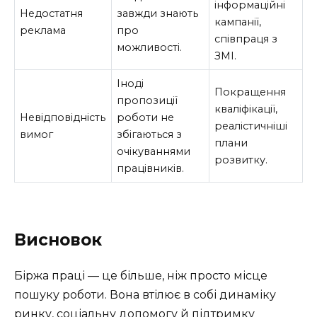
інформаційні
Недостатня
завжди знають
кампанії,
реклама
про
співпраця з
можливості.
ЗМІ.
Іноді
Покращення
пропозиції
кваліфікації,
Невідповідність
роботи не
реалістичніші
вимог
збігаються з
плани
очікуваннями
розвитку.
працівників.
Висновок
Біржа праці — це більше, ніж просто місце
пошуку роботи. Вона втілює в собі динаміку
ринку, соціальну допомогу й підтримку