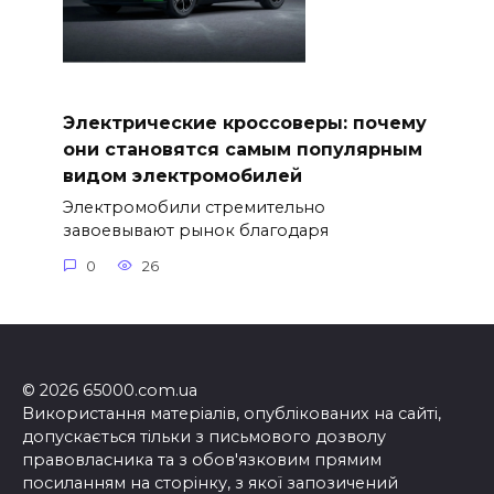
Электрические кроссоверы: почему
они становятся самым популярным
видом электромобилей
Электромобили стремительно
завоевывают рынок благодаря
0
26
© 2026 65000.com.ua
Використання матеріалів, опублікованих на сайті,
допускається тільки з письмового дозволу
правовласника та з обов'язковим прямим
посиланням на сторінку, з якої запозичений