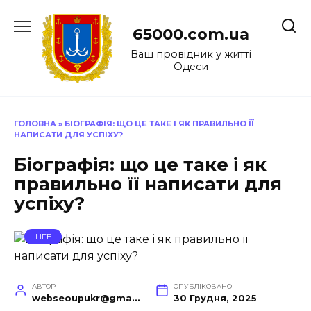
Перейти
до
65000.com.ua
вмісту
Ваш провідник у житті
Одеси
ГОЛОВНА
»
БІОГРАФІЯ: ЩО ЦЕ ТАКЕ І ЯК ПРАВИЛЬНО ЇЇ
НАПИСАТИ ДЛЯ УСПІХУ?
Біографія: що це таке і як
правильно її написати для
успіху?
LIFE
АВТОР
ОПУБЛІКОВАНО
webseoupukr@gmail.com
30 Грудня, 2025