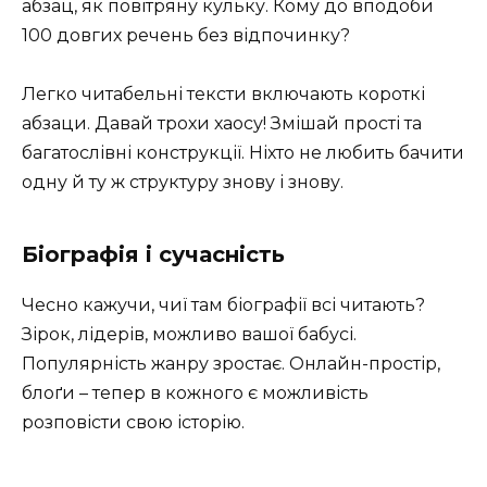
абзац, як повітряну кульку. Кому до вподоби
100 довгих речень без відпочинку?
Легко читабельні тексти включають короткі
абзаци. Давай трохи хаосу! Змішай прості та
багатослівні конструкції. Ніхто не любить бачити
одну й ту ж структуру знову і знову.
Біографія і сучасність
Чесно кажучи, чиї там біографії всі читають?
Зірок, лідерів, можливо вашої бабусі.
Популярність жанру зростає. Онлайн-простір,
блоґи – тепер в кожного є можливість
розповісти свою історію.