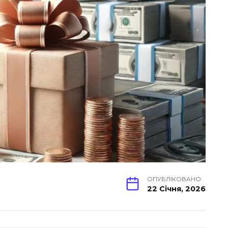
ОПУБЛІКОВАНО
22 Січня, 2026