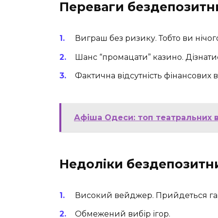
Переваги бездепозитни
Виграш без ризику. Тобто ви нічого
Шанс “промацати” казино. Дізнатис
Фактична відсутність фінансових в
Афіша Одеси: топ театральних в
Недоліки бездепозитни
Високий вейджер. Прийдеться га
Обмежений вибір ігор.