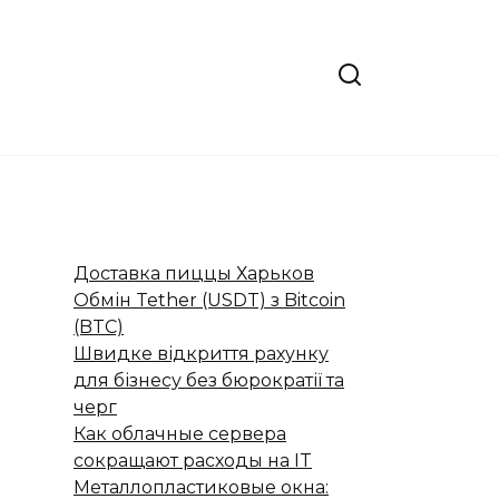
Доставка пиццы Харьков
Обмін Tether (USDT) з Bitcoin
(BTC)
Швидке відкриття рахунку
для бізнесу без бюрократії та
черг
Как облачные сервера
сокращают расходы на IT
Металлопластиковые окна: