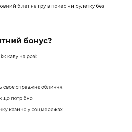
вний білет на гру в покер чи рулетку без
итний бонус?
ж каву на розі:
ь своє справжнє обличчя.
кщо потрібно.
інку казино у соцмережах.