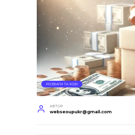
РОЗВАГИ ТА ХОБІ
АВТОР
webseoupukr@gmail.com