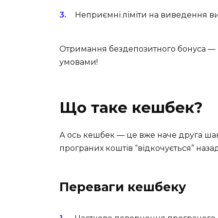
Неприємні ліміти на виведення в
Отримання бездепозитного бонуса — це
умовами!
Що таке кешбек?
А ось кешбек — це вже наче друга шанс
програних коштів “відкочується” назад
Переваги кешбеку