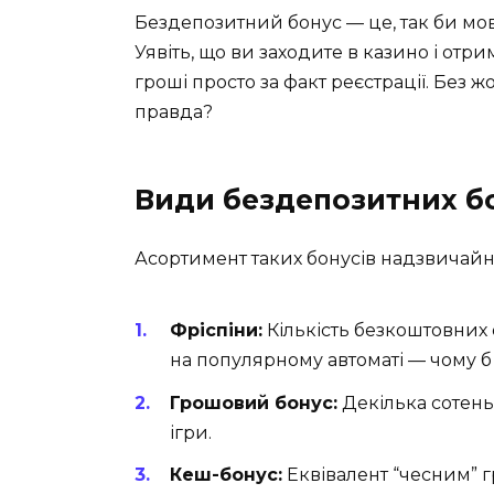
Бездепозитний бонус — це, так би мов
Уявіть, що ви заходите в казино і отри
гроші просто за факт реєстрації. Без ж
правда?
Види бездепозитних б
Асортимент таких бонусів надзвичайн
Фріспіни:
Кількість безкоштовних 
на популярному автоматі — чому б 
Грошовий бонус:
Декілька сотень 
ігри.
Кеш-бонус:
Еквівалент “чесним” г