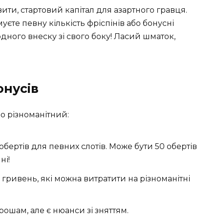
ити, стартовий капітал для азартного гравця.
муєте певну кількість фріспінів або бонусні
одного внеску зі свого боку! Ласий шматок,
онусів
о різноманітний:
обертів для певних слотів. Може бути 50 обертів
ні!
гривень, які можна витратити на різноманітні
рошам, але є нюанси зі зняттям.