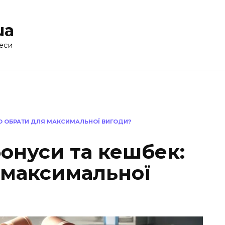
ua
еси
ЩО ОБРАТИ ДЛЯ МАКСИМАЛЬНОЇ ВИГОДИ?
онуси та кешбек:
 максимальної