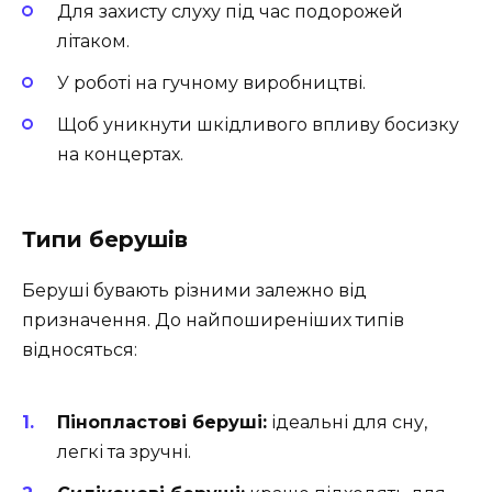
Для захисту слуху під час подорожей
літаком.
У роботі на гучному виробництві.
Щоб уникнути шкідливого впливу босизку
на концертах.
Типи берушів
Беруші бувають різними залежно від
призначення. До найпоширеніших типів
відносяться:
Пінопластові беруші:
ідеальні для сну,
легкі та зручні.