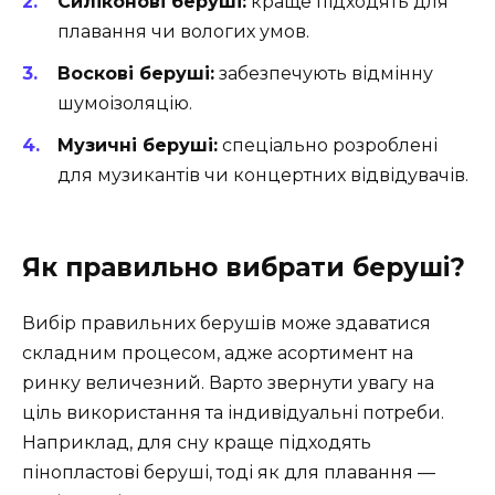
Силіконові беруші:
краще підходять для
плавання чи вологих умов.
Воскові беруші:
забезпечують відмінну
шумоізоляцію.
Музичні беруші:
спеціально розроблені
для музикантів чи концертних відвідувачів.
Як правильно вибрати беруші?
Вибір правильних берушів може здаватися
складним процесом, адже асортимент на
ринку величезний. Варто звернути увагу на
ціль використання та індивідуальні потреби.
Наприклад, для сну краще підходять
пінопластові беруші, тоді як для плавання —