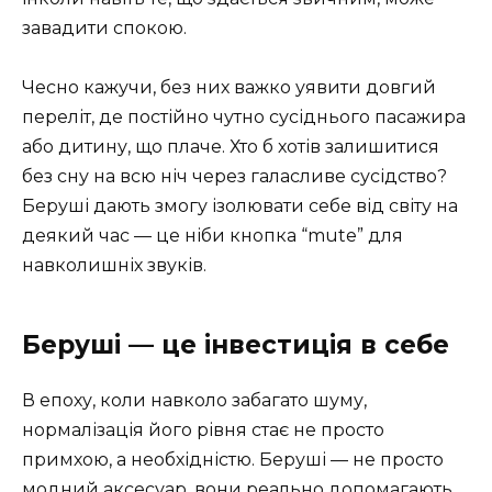
завадити спокою.
Чесно кажучи, без них важко уявити довгий
переліт, де постійно чутно сусіднього пасажира
або дитину, що плаче. Хто б хотів залишитися
без сну на всю ніч через галасливе сусідство?
Беруші дають змогу ізолювати себе від світу на
деякий час — це ніби кнопка “mute” для
навколишніх звуків.
Беруші — це інвестиція в себе
В епоху, коли навколо забагато шуму,
нормалізація його рівня стає не просто
примхою, а необхідністю. Беруші — не просто
модний аксесуар, вони реально допомагають