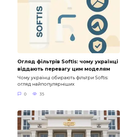
Огляд фільтрів Softis: чому українці
віддають перевагу цим моделям
Чому українці обирають фільтри Softis:
огляд найпопулярніших
0
35