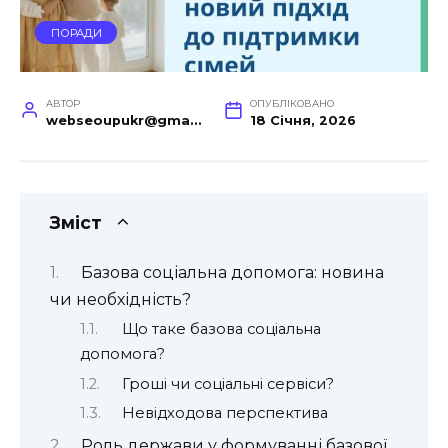
ПОРАДИ
АВТОР
ОПУБЛІКОВАНО
webseoupukr@gmail.com
18 Січня, 2026
Зміст
Базова соціальна допомога: новина
чи необхідність?
Що таке базова соціальна
допомога?
Гроші чи соціальні сервіси?
Невідходова перспектива
Роль держави у формуванні базової