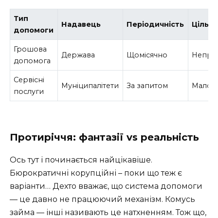
Тип
Надавець
Періодичність
Цільов
допомоги
Грошова
Держава
Щомісячно
Непрац
допомога
Сервісні
Муніципалітети
За запитом
Малоза
послуги
Протиріччя: фантазії vs реальність
Ось тут і починається найцікавіше.
Бюрократичні корупційні – поки що теж є
варіанти… Дехто вважає, що система допомоги
— це давно не працюючий механізм. Комусь
займа — інші називають це натхненням. Тож що,