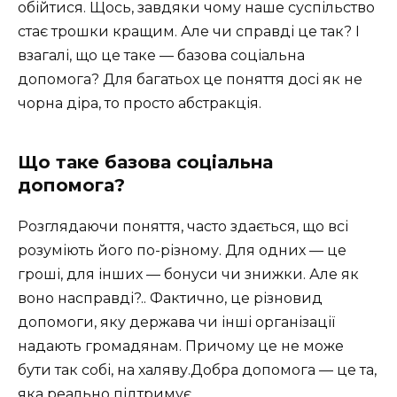
обійтися. Щось, завдяки чому наше суспільство
стає трошки кращим. Але чи справді це так? І
взагалі, що це таке — базова соціальна
допомога? Для багатьох це поняття досі як не
чорна діра, то просто абстракція.
Що таке базова соціальна
допомога?
Розглядаючи поняття, часто здається, що всі
розуміють його по-різному. Для одних — це
гроші, для інших — бонуси чи знижки. Але як
воно насправді?.. Фактично, це різновид
допомоги, яку держава чи інші організації
надають громадянам. Причому це не може
бути так собі, на халяву.Добра допомога — це та,
яка реально підтримує.