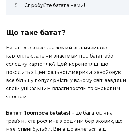
Спробуйте батат з нами!
Що таке батат?
Багато хто з нас знайомий зі звичайною
картоплею, але чи знаєте ви про батат, або
солодку картоплю? Цей коренеплід, що
походить з Центральної Америки, завойовує
все більшу популярність у всьому світі завдяки
своїм унікальним властивостям та смаковим
якостям.
Батат (Ipomoea batatas)
– це багаторічна
трав’яниста рослина з родини берізкових, що
має їстівні бульби. Він відрізняється від