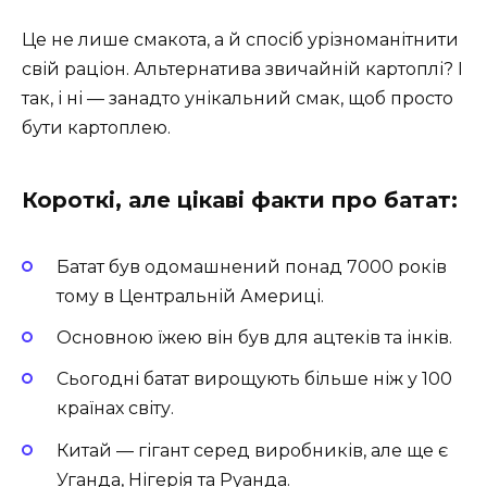
Це не лише смакота, а й спосіб урізноманітнити
свій раціон. Альтернатива звичайній картоплі? I
так, і ні — занадто унікальний смак, щоб просто
бути картоплею.
Короткі, але цікаві факти про батат:
Батат був одомашнений понад 7000 років
тому в Центральній Америці.
Основною їжею він був для ацтеків та інків.
Сьогодні батат вирощують більше ніж у 100
країнах світу.
Китай — гігант серед виробників, але ще є
Уганда, Нігерія та Руанда.