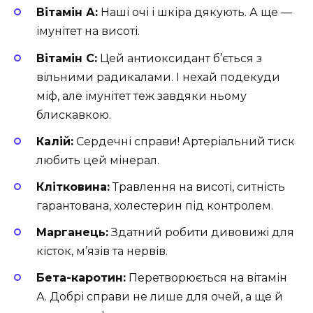
Вітамін А:
Наші очі і шкіра дякують. А ще —
імунітет на висоті.
Вітамін C:
Цей антиоксидант б’ється з
вільними радикалами. І нехай подекуди
міф, але імунітет теж завдяки ньому
блискавкою.
Калій:
Сердечні справи! Артеріальний тиск
любить цей мінерал.
Клітковина:
Травлення на висоті, ситність
гарантована, холестерин під контролем.
Марганець:
Здатний робити дивовижі для
кісток, м’язів та нервів.
Бета-каротин:
Перетворюється на вітамін
А. Добрі справи не лише для очей, а ще й