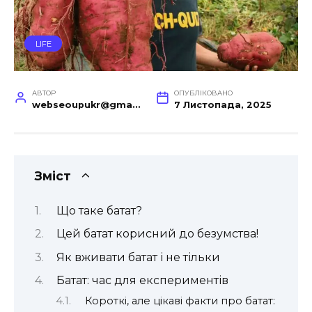
LIFE
АВТОР
ОПУБЛІКОВАНО
webseoupukr@gmail.com
7 Листопада, 2025
Зміст
Що таке батат?
Цей батат корисний до безумства!
Як вживати батат і не тільки
Батат: час для експериментів
Короткі, але цікаві факти про батат: