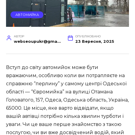
АВТОМИЙКА
АВТОР
ОПУБЛІКОВАНО
webseoupukr@gmail.com
23 Вересня, 2025
Вступ до світу автомийок може бути
вражаючим, особливо коли ви потрапляєте на
справжню “перлину” у самому центрі Одеської
області — “Євромийка” на
вулиці Отамана
Головатого, 157, Одеса, Одеська область, Україна,
65000.
Це місце, яке варто відвідати, якщо
вашій автівці потрібно кілька хвилин турботи і
уваги. Чи це ваше перше знайомство з такою
послугою, чи ви вже досвідчений водій, який