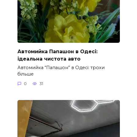
Автомийка Папашон в Одесі:
ідеальна чистота авто
Автомийка “Папашон” в Одесі: трохи
більше
0
31