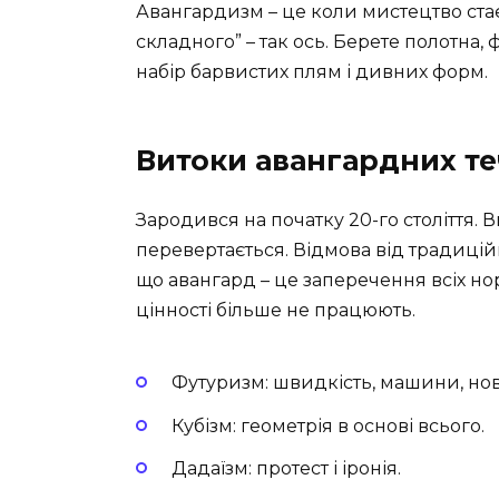
Авангардизм – це коли мистецтво стає
складного” – так ось. Берете полотна, 
набір барвистих плям і дивних форм.
Витоки авангардних те
Зародився на початку 20-го століття. Ви
перевертається. Відмова від традицій
що авангард – це заперечення всіх норм
цінності більше не працюють.
Футуризм: швидкість, машини, но
Кубізм: геометрія в основі всього.
Дадаїзм: протест і іронія.