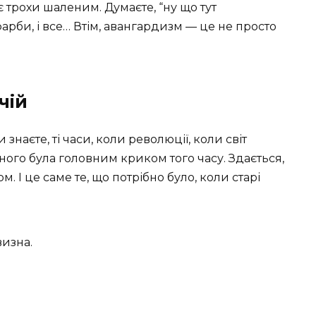
 трохи шаленим. Думаєте, “ну що тут
фарби, і все… Втім, авангардизм — це не просто
чій
 знаєте, ті часи, коли революції, коли світ
ного була головним криком того часу. Здається,
. І це саме те, що потрібно було, коли старі
визна.