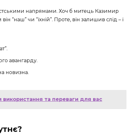
истськими напрямами. Хоч б митець Казимир
він “наш” чи “їхній”. Проте, він залишив слід – і
т”.
ого авангарду.
а новизна.
и використання та переваги для вас
утнє?