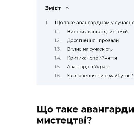
Зміст
Що таке авангардизм у сучасн
Витоки авангардних течій
Досягнення і провали
Вплив на сучасність
Критика і сприйняття
Авангард в Україні
Заключення: чи є майбутнє?
Що таке авангарди
мистецтві?