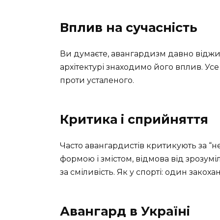
Вплив на сучасність
Ви думаєте, авангардизм давно віджив
архітектурі знаходимо його вплив. Ус
проти усталеного.
Критика і сприйняття
Часто авангардистів критикують за “не
формою і змістом, відмова від зрозуміло
за сміливість. Як у спорті: один зако
Авангард в Україні