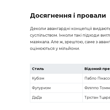
Досягнення і провали
Деколи авангардні концепції видають
суспільством. Інколи такі підходи ви
мазякала. Але ж, зрештою, саме з ава
оцінюються у мільйони.
Стиль
Відомий пр
Кубізм
Пабло Пікасс
Футуризм
Філіппо Томм
ДаДа
Трістан Тцар