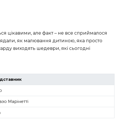
ся цікавими, але факт – не все сприймалося
глядали, як малювання дитиною, яка просто
нгарду виходять шедеври, які сьогодні
едставник
о
азо Марінетті
а