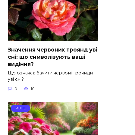
Значення червоних троянд уві
сні: що символізують ваші
видіння?
Що означає бачити червоні троянди
уві сні?
0
10
РІЗНЕ