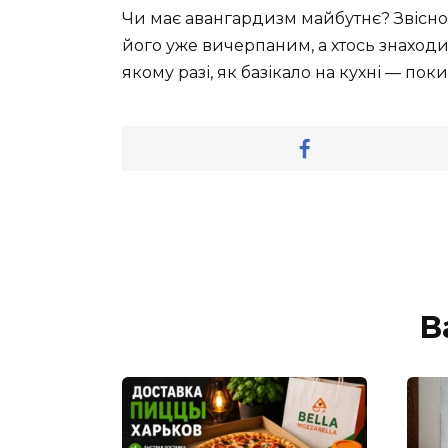
Чи має авангардизм майбутнє? Звісно, 
його уже вичерпаним, а хтось знаходи
якому разі, як базікало на кухні — поки
В