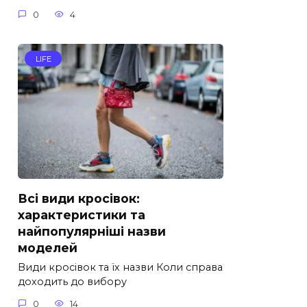
0
4
LIFE
Всі види кросівок:
характеристики та
найпопулярніші назви
моделей
Види кросівок та їх назви Коли справа
доходить до вибору
0
14