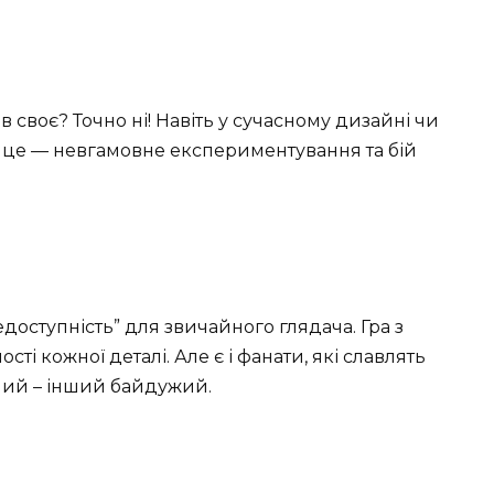
 своє? Точно ні! Навіть у сучасному дизайні чи
е це — невгамовне експериментування та бій
доступність” для звичайного глядача. Гра з
сті кожної деталі. Але є і фанати, які славлять
ханий – інший байдужий.