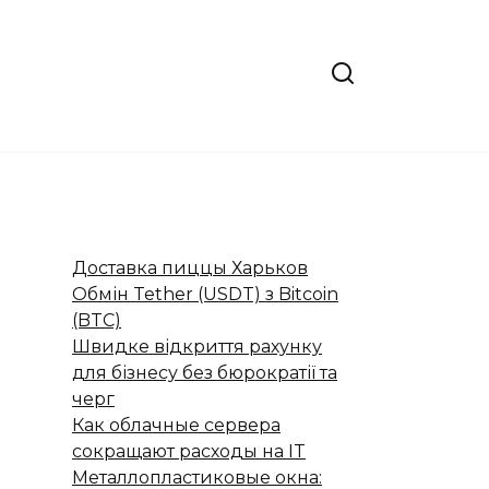
Доставка пиццы Харьков
Обмін Tether (USDT) з Bitcoin
(BTC)
Швидке відкриття рахунку
для бізнесу без бюрократії та
черг
Как облачные сервера
сокращают расходы на IT
Металлопластиковые окна: