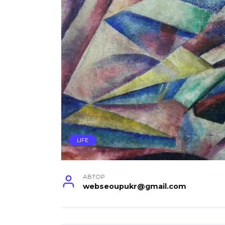
LIFE
АВТОР
webseoupukr@gmail.com