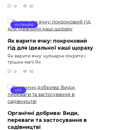
0
10
КУЛІНАРІЯ
Як варити ячку: покроковий
гід для ідеальної каші щоразу
Як варити ячку: кулінарні секрети і
трішки магії Як
0
10
LIFE
Органічні добрива: Види,
переваги та застосування в
садівництві