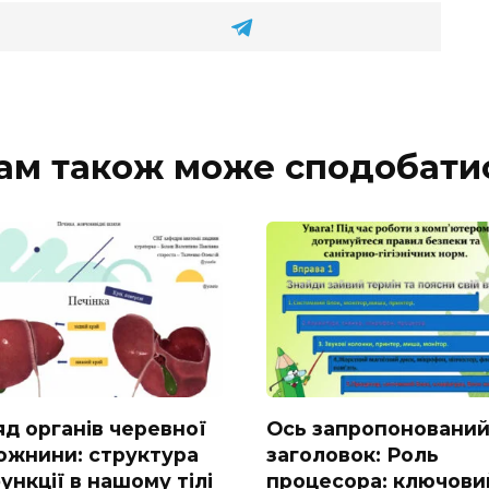
ам також може сподобати
яд органів черевної
Ось запропоновани
ожнини: структура
заголовок: Роль
ункції в нашому тілі
процесора: ключови