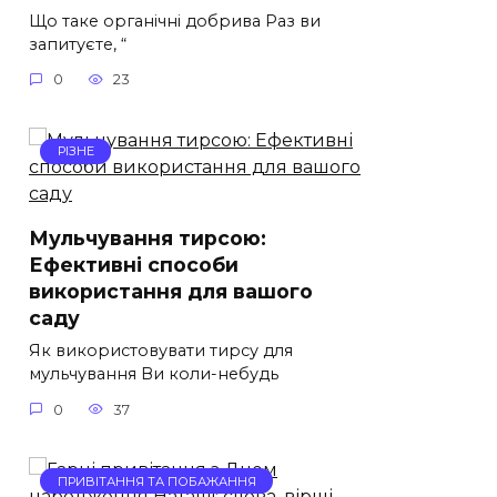
Що таке органічні добрива Раз ви
запитуєте, “
0
23
РІЗНЕ
Мульчування тирсою:
Ефективні способи
використання для вашого
саду
Як використовувати тирсу для
мульчування Ви коли-небудь
0
37
ПРИВІТАННЯ ТА ПОБАЖАННЯ