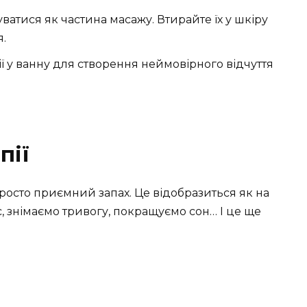
ватися як частина масажу. Втирайте їх у шкіру
я.
ії у ванну для створення неймовірного відчуття
пії
росто приємний запах. Це відобразиться як на
рес, знімаємо тривогу, покращуємо сон… І це ще