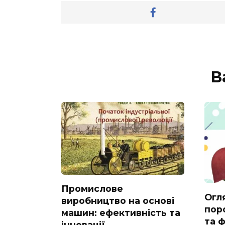
В
Промислове
Огл
виробництво на основі
пор
машин: ефективність та
та ф
інновації