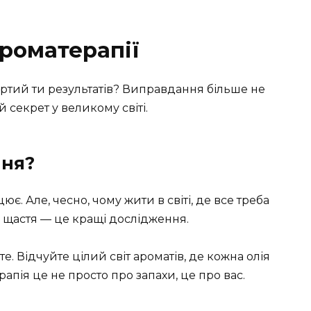
ароматерапії
артий ти результатів? Виправдання більше не
 секрет у великому світі.
ння?
ює. Але, чесно, чому жити в світі, де все треба
і щастя — це кращі дослідження.
е. Відчуйте цілий світ ароматів, де кожна олія
ерапія це не просто про запахи, це про вас.