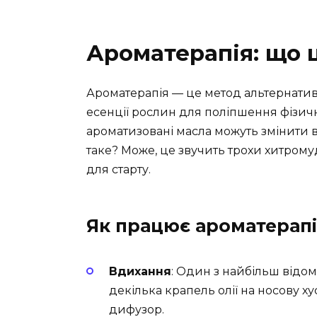
Ароматерапія: що 
Ароматерапія — це метод альтернати
есенції рослин для поліпшення фізичн
ароматизовані масла можуть змінити ва
таке? Може, це звучить трохи хитромуд
для старту.
Як працює ароматерап
Вдихання
: Один з найбільш відом
декілька крапель олії на носову 
дифузор.