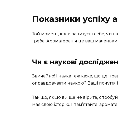
Показники успіху 
Той момент, коли запитуєш себе, чи в
треба. Ароматерапія це ваш маленький
Чи є наукові дослідже
Звичайно! І наука теж каже, що це прац
оправдовувати наукою? Ваші почуття 
Так що, якщо ви ще не вірите, спробуйт
має свою історію. І пам’ятайте: аромат