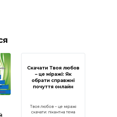
ся
Скачати Твоя любов
– це міражі: Як
обрати справжні
почуття онлайн
й
Твоя любов – це міражі
скачати: пікантна тема
й