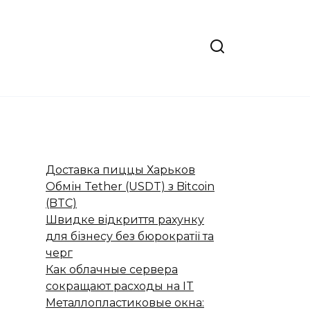
Доставка пиццы Харьков
Обмін Tether (USDT) з Bitcoin
(BTC)
Швидке відкриття рахунку
для бізнесу без бюрократії та
черг
Как облачные сервера
сокращают расходы на IT
Металлопластиковые окна: