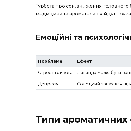
Турбота про сон, зниження головного
медицина та ароматерапія йдуть рука 
Емоційні та психологіч
Проблема
Ефект
Стрес і тривога
Лаванда може бути ваш
Депресія
Солодкий запах ванілі, 
Типи ароматичних о