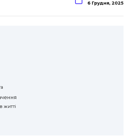
6 Грудня, 2025
га
начення
в житті