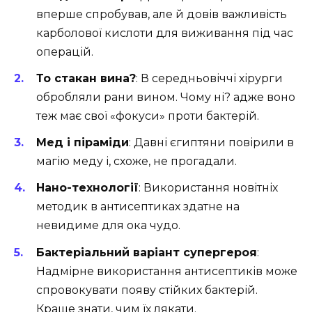
вперше спробував, але й довів важливість
карболової кислоти для виживання під час
операцій.
То стакан вина?
: В середньовіччі хірурги
обробляли рани вином. Чому ні? адже воно
теж має свої «фокуси» проти бактерій.
Мед і піраміди
: Давні єгиптяни повірили в
магію меду і, схоже, не прогадали.
Нано-технології
: Використання новітніх
методик в антисептиках здатне на
невидиме для ока чудо.
Бактеріальний варіант супергероя
:
Надмірне використання антисептиків може
спровокувати появу стійких бактерій.
Краще знати, чим їх лякати.