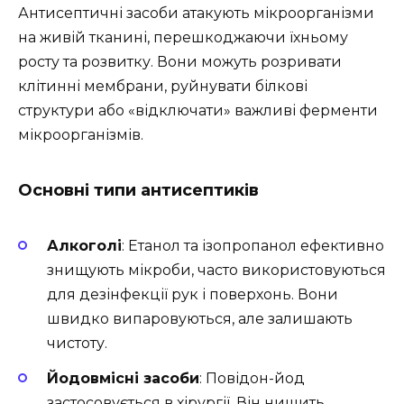
Антисептичні засоби атакують мікроорганізми
на живій тканині, перешкоджаючи їхньому
росту та розвитку. Вони можуть розривати
клітинні мембрани, руйнувати білкові
структури або «відключати» важливі ферменти
мікроорганізмів.
Основні типи антисептиків
Алкоголі
: Етанол та ізопропанол ефективно
знищують мікроби, часто використовуються
для дезінфекції рук і поверхонь. Вони
швидко випаровуються, але залишають
чистоту.
Йодовмісні засоби
: Повідон-йод
застосовується в хірургії. Він нищить