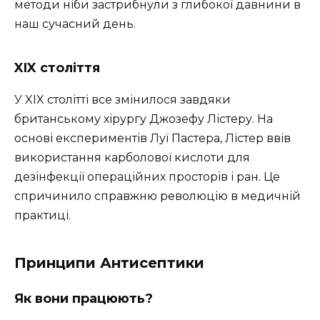
методи ніби застрибнули з глибокої давнини в
наш сучасний день.
XIX століття
У XIX столітті все змінилося завдяки
британському хірургу Джозефу Лістеру. На
основі експериментів Луї Пастера, Лістер ввів
використання карболової кислоти для
дезінфекції операційних просторів і ран. Це
спричинило справжню революцію в медичній
практиці.
Принципи Антисептики
Як вони працюють?