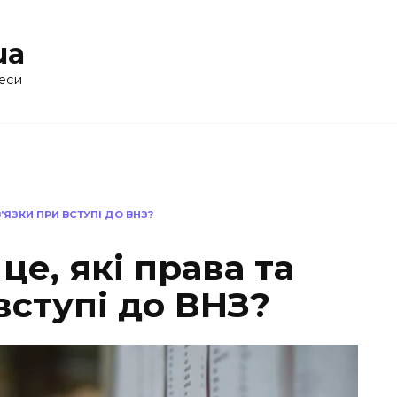
ua
еси
В’ЯЗКИ ПРИ ВСТУПІ ДО ВНЗ?
 це, які права та
вступі до ВНЗ?