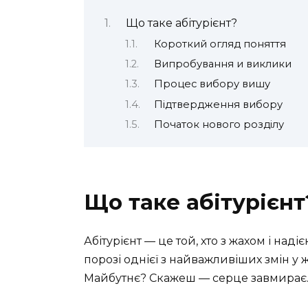
Що таке абітурієнт?
Короткий огляд поняття
Випробування и виклики
Процес вибору вишу
Підтвердження вибору
Початок нового розділу
Що таке абітурієнт
Абітурієнт — це той, хто з жахом і над
порозі однієї з найважливіших змін у 
Майбутнє? Скажеш — серце завмирає