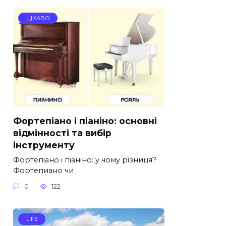
ЦІКАВО
Фортепіано і піаніно: основні
відмінності та вибір
інструменту
Фортепіано і піаніно: у чому різниця?
Фортепиано чи
0
122
LIFE