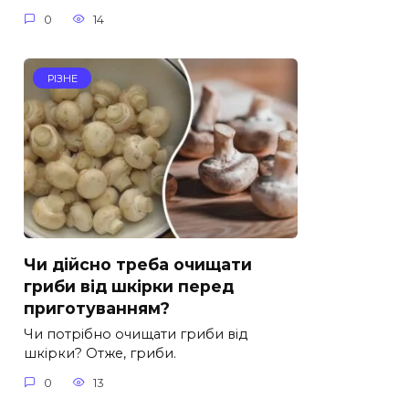
0
14
РІЗНЕ
Чи дійсно треба очищати
гриби від шкірки перед
приготуванням?
Чи потрібно очищати гриби від
шкірки? Отже, гриби.
0
13