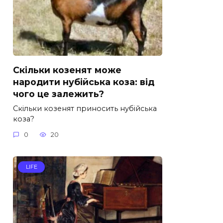
Скільки козенят може
народити нубійська коза: від
чого це залежить?
Скільки козенят приносить нубійська
коза?
0
20
LIFE