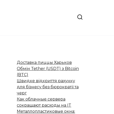
Доставка пиццы Харьков
Обмін Tether (USDT) з Bitcoin
(BTC)
Швидке відкриття рахунку
для бізнесу без бюрократії та
черг
Как облачные сервера
сокращают расходы на IT
Металлопластиковые окна: