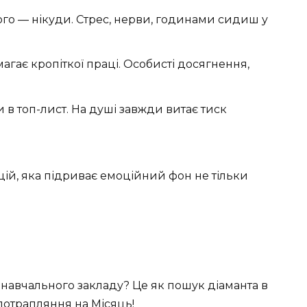
го — нікуди. Стрес, нерви, годинами сидиш у
гає кропіткої праці. Особисті досягнення,
в топ-лист. На душі завжди витає тиск
ій, яка підриває емоційний фон не тільки
і навчального закладу? Це як пошук діаманта в
к потрапляння на Місяць!