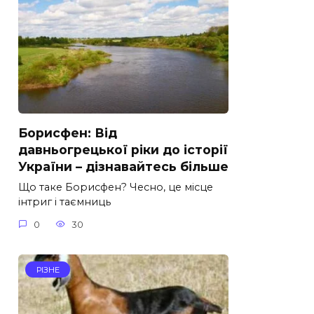
Борисфен: Від
давньогрецької ріки до історії
України – дізнавайтесь більше
Що таке Борисфен? Чесно, це місце
інтриг і таємниць
0
30
РІЗНЕ