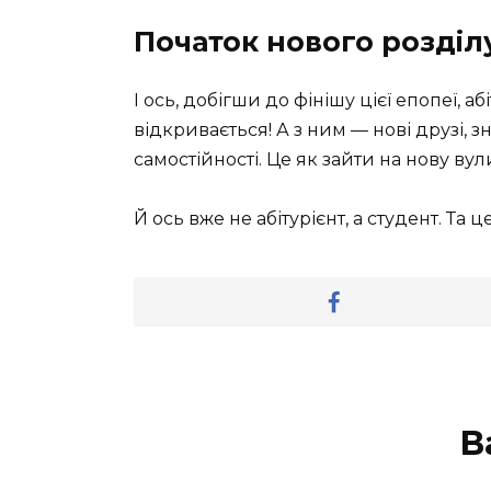
Початок нового розділ
І ось, добігши до фінішу цієї епопеї, аб
відкривається! А з ним — нові друзі,
самостійності. Це як зайти на нову вули
Й ось вже не абітурієнт, а студент. Та ц
В