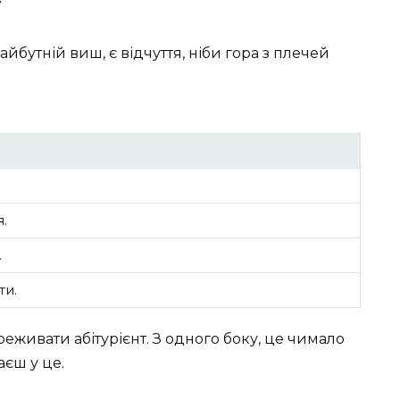
у
майбутній виш, є відчуття, ніби гора з плечей
я.
.
ти.
реживати абітурієнт. З одного боку, це чимало
аєш у це.