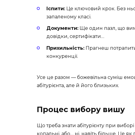
Іспити:
Це ключовий крок. Без ньо
запаленому класі.
Документи:
Ще один пазл, що вима
довідки, сертифікати…
Прихильність:
Прагнеш потрапити 
конкуренції.
Усе це разом — божевільна суміш емоц
абітурієнта, але й його близьких.
Процес вибору вишу
Що треба знати абітурієнту при вибор
копальні, або… ні, навіть більше. Це я