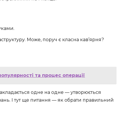
уками.
структуру. Може, поруч є класна кав’ярня?
популярності та процес операції
 накладається одне на одне — утворюється
ань. І тут ще питання — як обрати правильний