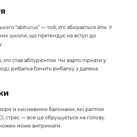
тя
кого “abiturus” — той, хто збирається йти. У
кник школи, що претендує на вступ до
у.
 хто став абітурієнтом. Чи варто пірнати у
оді, рибалка бачить рибалку з далека.
ки
 моря із кисневими балонами, які раптом
О, стрес — все це обрушується на голову.
 кожен може витримати.