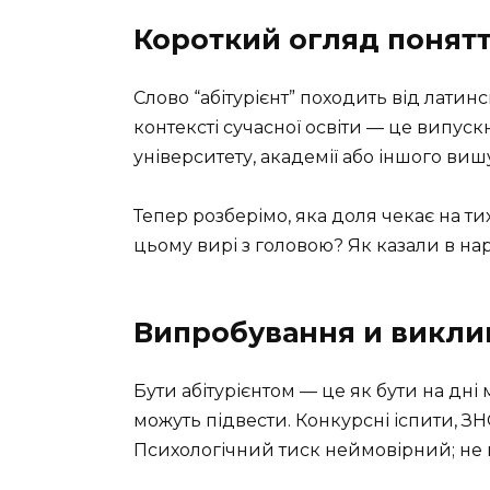
Короткий огляд понят
Слово “абітурієнт” походить від латинсь
контексті сучасної освіти — це випус
університету, академії або іншого виш
Тепер розберімо, яка доля чекає на тих,
цьому вирі з головою? Як казали в нар
Випробування и викли
Бути абітурієнтом — це як бути на дні
можуть підвести. Конкурсні іспити, ЗН
Психологічний тиск неймовірний; не