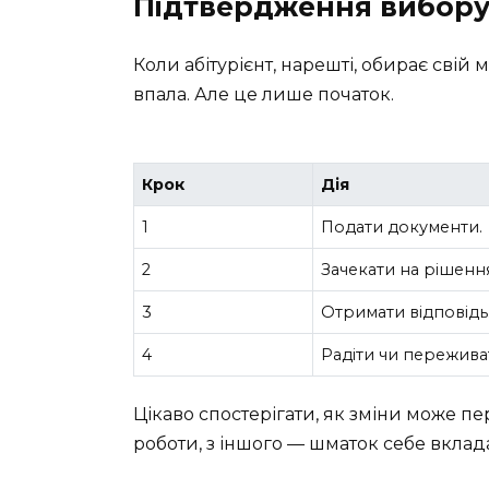
Підтвердження вибор
Коли абітурієнт, нарешті, обирає свій 
впала. Але це лише початок.
Крок
Дія
1
Подати документи.
2
Зачекати на рішенн
3
Отримати відповідь
4
Радіти чи пережива
Цікаво спостерігати, як зміни може пе
роботи, з іншого — шматок себе вклад