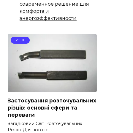
современное решение для
комфорта и
энергоэффективности
РІЗНЕ
Застосування розточувальних
різців: основні сфери та
переваги
Загадковий Світ Розточувальних
Різців: Для чого їх