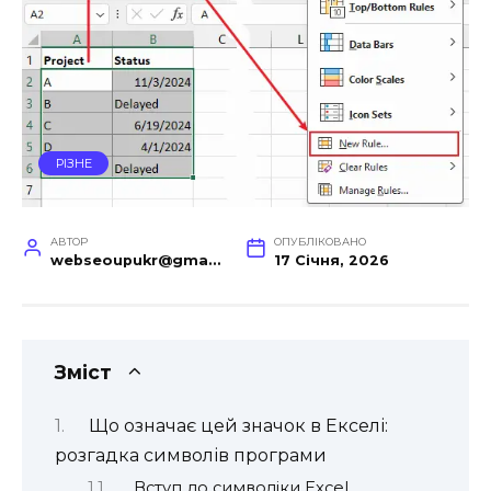
РІЗНЕ
АВТОР
ОПУБЛІКОВАНО
webseoupukr@gmail.com
17 Січня, 2026
Зміст
Що означає цей значок в Екселі:
розгадка символів програми
Вступ до символіки Excel