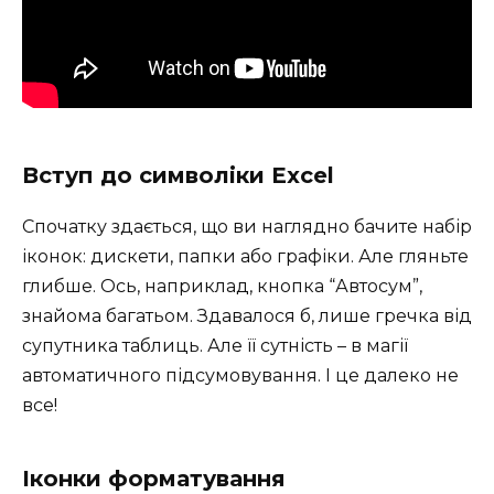
Вступ до символіки Excel
Спочатку здається, що ви наглядно бачите набір
іконок: дискети, папки або графіки. Але гляньте
глибше. Ось, наприклад, кнопка “Автосум”,
знайома багатьом. Здавалося б, лише гречка від
супутника таблиць. Але її сутність – в магії
автоматичного підсумовування. І це далеко не
все!
Іконки форматування