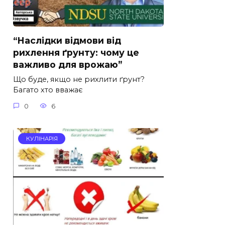
“Наслідки відмови від
рихлення ґрунту: чому це
важливо для врожаю”
Що буде, якщо не рихлити ґрунт?
Багато хто вважає
0
6
КУЛІНАРІЯ