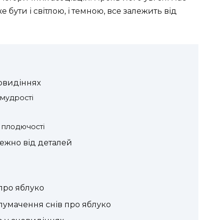
бути і світлою, і темною, все залежить від
новидіннях
 мудрості
 плодючості
лежно від деталей
про яблуко
 тлумачення снів про яблуко