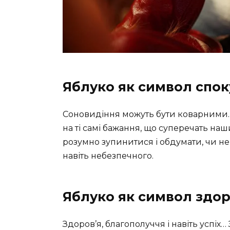
Яблуко як символ спок
Соновидіння можуть бути коварними. Я
на ті самі бажання, що суперечать н
розумно зупинитися і обдумати, чи не
навіть небезпечного.
Яблуко як символ здор
Здоров’я, благополуччя і навіть успіх…