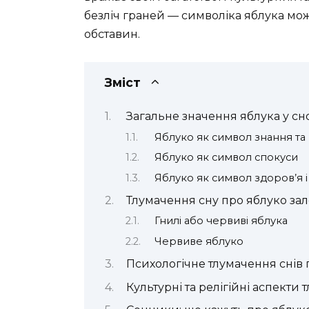
безліч граней — символіка яблука може 
обставин.
Зміст
Загальне значення яблука у с
Яблуко як символ знання та
Яблуко як символ спокуси
Яблуко як символ здоров’я і
Тлумачення сну про яблуко за
Гнилі або червиві яблука
Червиве яблуко
Психологічне тлумачення снів 
Культурні та релігійні аспекти