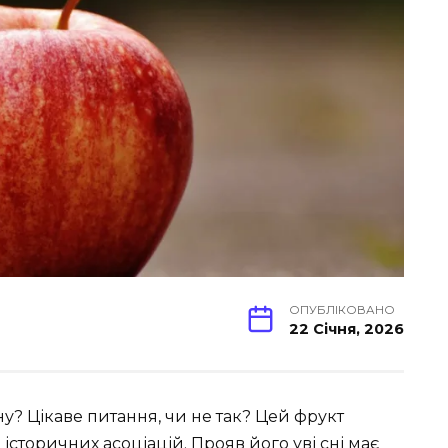
ОПУБЛІКОВАНО
22 Січня, 2026
ну? Цікаве питання, чи не так? Цей фрукт
 історичних асоціацій. Прояв його уві сні має