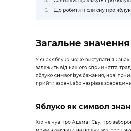
Сонники: що кажуть про яблук
Що робити після сну про яблук
Загальне значення
У снах яблуко може виступати як знак п
залежить від нашого сприйняття, трад
яблуко символізує бажання, нові почин
прийти ззовні, або назріває зсередини
Яблуко як символ знан
Хто не чув про Адама і Єву, про забор
може вказувати на пошук мудрості, яке