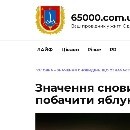
Перейти
до
65000.com.
вмісту
Ваш провідник у житті Од
ЛАЙФ
Цікаво
Різне
PR
ГОЛОВНА
»
ЗНАЧЕННЯ СНОВИДІНЬ: ЩО ОЗНАЧАЄ П
Значення снови
побачити яблук