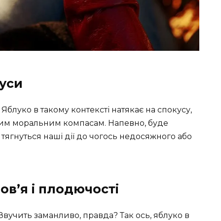
уси
блуко в такому контексті натякає на спокусу,
ашим моральним компасам. Напевно, буде
 тягнуться наші дії до чогось недосяжного або
ов’я і плодючості
 Звучить заманливо, правда? Так ось, яблуко в