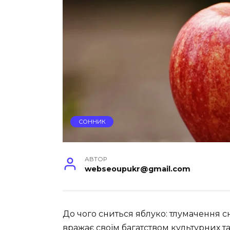
СОННИК
АВТОР
webseoupukr@gmail.com
До чого сниться яблуко: тлумачення с
вражає своїм багатством культурних та