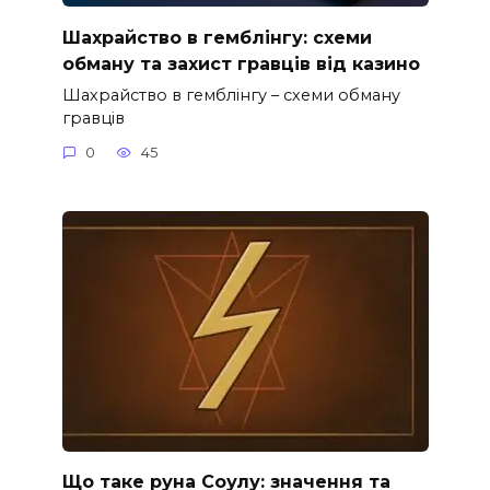
Шахрайство в гемблінгу: схеми
обману та захист гравців від казино
Шахрайство в гемблінгу – схеми обману
гравців
0
45
Що таке руна Соулу: значення та