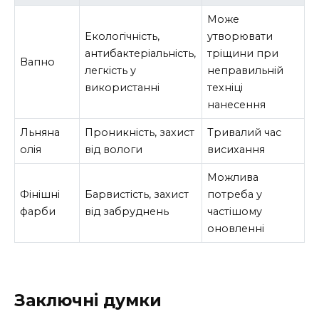
Може
Екологічність,
утворювати
антибактеріальність,
тріщини при
Вапно
легкість у
неправильній
використанні
техніці
нанесення
Льняна
Проникність, захист
Тривалий час
олія
від вологи
висихання
Можлива
Фінішні
Барвистість, захист
потреба у
фарби
від забруднень
частішому
оновленні
Заключні думки