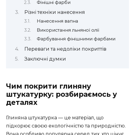
Фінішні фарби
Різні техніки нанесення
Нанесення вапна
Використання льняної олії
Фарбування фінішними фарбами
Переваги та недоліки покриттів
Заключні думки
Чим покрити глиняну
штукатурку: розбираємось у
деталях
Глиняна штукатурка — це матеріал, що
підкорює своєю екологічністю та природністю.
Вона особливо популярна серед тих, хто цінує