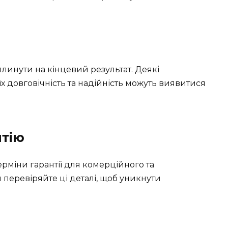
плинути на кінцевий результат. Деякі
х довговічність та надійність можуть виявитися
нтію
ерміни гарантії для комерційного та
перевіряйте ці деталі, щоб уникнути