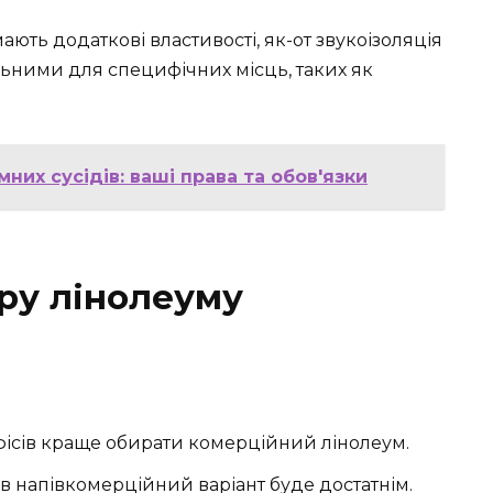
ють додаткові властивості, як-от звукоізоляція
альними для специфічних місць, таких як
их сусідів: ваші права та обов'язки
ру лінолеуму
фісів краще обирати комерційний лінолеум.
 напівкомерційний варіант буде достатнім.