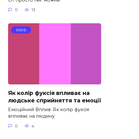
0
13
РІЗНЕ
Як колір фуксія впливає на
людське сприйняття та емоції
Емоційний Вплив: Як колір фуксія
впливає на людину
0
4