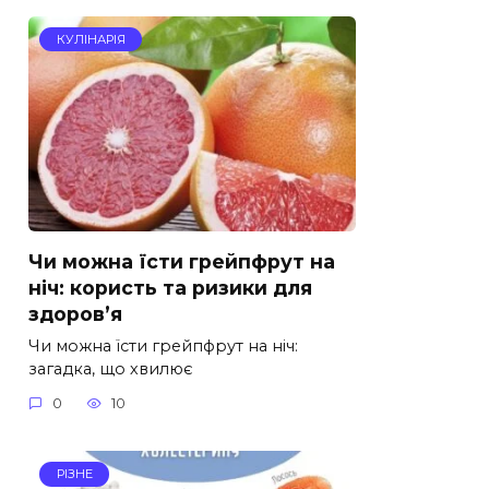
КУЛІНАРІЯ
Чи можна їсти грейпфрут на
ніч: користь та ризики для
здоров’я
Чи можна їсти грейпфрут на ніч:
загадка, що хвилює
0
10
РІЗНЕ