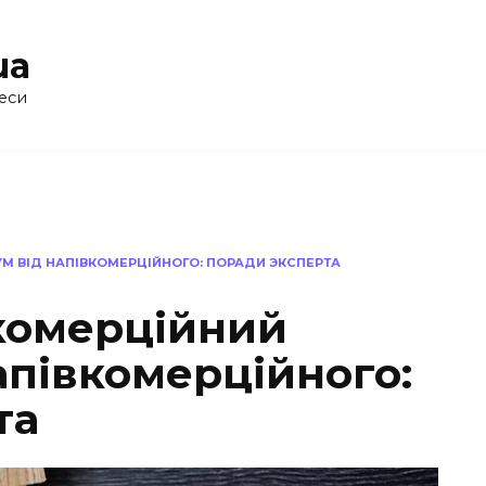
ua
еси
УМ ВІД НАПІВКОМЕРЦІЙНОГО: ПОРАДИ ЭКСПЕРТА
 комерційний
апівкомерційного:
та