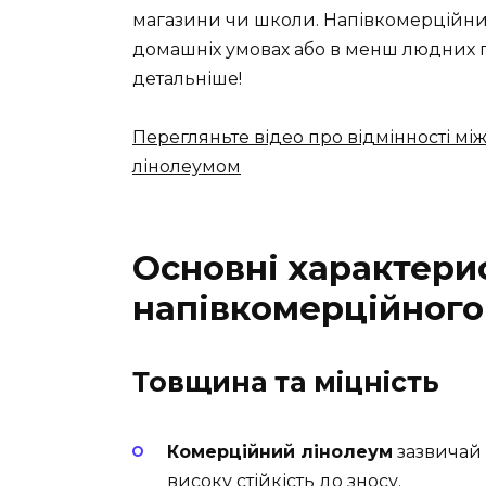
магазини чи школи. Напівкомерційний,
домашніх умовах або в менш людних г
детальніше!
Перегляньте відео про відмінності м
лінолеумом
Основні характери
напівкомерційного
Товщина та міцність
Комерційний лінолеум
зазвичай 
високу стійкість до зносу.