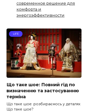
современное решение для
комфорта и
энергоэффективности
LIFE
Що таке шое: Повний гід по
визначенню та застосуванню
терміна
Що таке шое: розбираємось у деталях
Що таке шое?