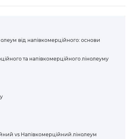
нолеум від напівкомерційного: основи
ційного та напівкомерційного лінолеуму
у
йний vs Напівкомерційний лінолеум