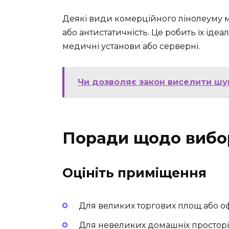
Деякі види комерційного лінолеуму ма
або антистатичність. Це робить їх іде
медичні установи або серверні.
Чи дозволяє закон виселити шумн
Поради щодо вибо
Оцініть приміщення
Для великих торгових площ або о
Для невеликих домашніх просторів