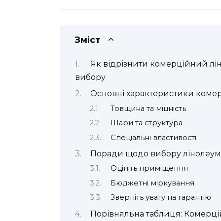
Зміст
Як відрізнити комерційний лі
вибору
Основні характеристики комер
Товщина та міцність
Шари та структура
Спеціальні властивості
Поради щодо вибору лінолеум
Оцініть приміщення
Бюджетні міркування
Зверніть увагу на гарантію
Порівняльна таблиця: Комерці