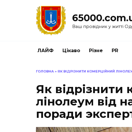
Перейти
до
65000.com.
вмісту
Ваш провідник у житті Од
ЛАЙФ
Цікаво
Різне
PR
ГОЛОВНА
»
ЯК ВІДРІЗНИТИ КОМЕРЦІЙНИЙ ЛІНОЛЕ
Як відрізнити
лінолеум від н
поради экспер