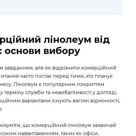
рційний лінолеум від
: основи вибору
м завданням, але як відрізнити комерційний
итання часто постає перед тими, хто планує
бізнесу. Лінолеум є популярним покриттям
 терміну служби та невибагливості у догляді.
ійним варіантами існують вагомі відмінності,
.
 розуміти, що комерційний лінолеум зазвичай
соким навантаженням, таких як офіси,