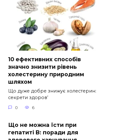
10 ефективних способів
значно знизити рівень
холестерину природним
шляхом
Що дуже добре знижує холестерин:
секрети здоров’
0
6
Що не можна їсти при
гепатиті B: поради для
здорового харчування