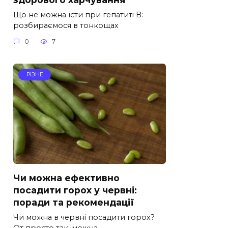
Що не можна їсти при гепатиті B:
розбираємося в тонкощах
0
7
РІЗНЕ
Чи можна ефективно
посадити горох у червні:
поради та рекомендації
Чи можна в червні посадити горох?
От просто так: можна