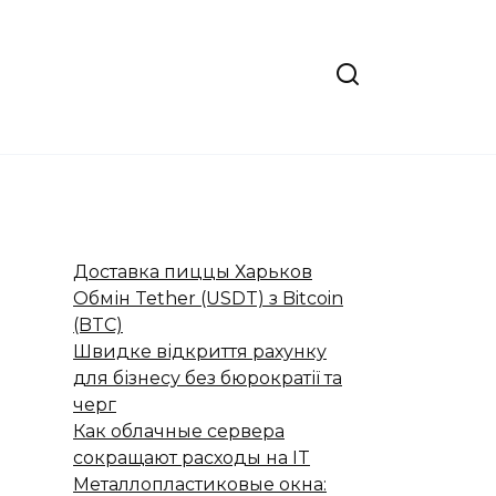
Доставка пиццы Харьков
Обмін Tether (USDT) з Bitcoin
(BTC)
Швидке відкриття рахунку
для бізнесу без бюрократії та
черг
Как облачные сервера
сокращают расходы на IT
Металлопластиковые окна: