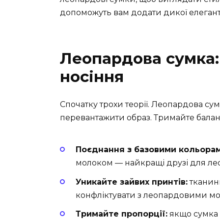
допоможуть вам додати дикої елегантн
Леопардова сумка:
носіння
Спочатку трохи теорії. Леопардова су
перевантажити образ. Тримайте баланс
Поєднання з базовими кольорам
молоком — найкращі друзі для ле
Уникайте зайвих принтів:
тканини
конфліктувати з леопардовими м
Тримайте пропорції:
якщо сумка 