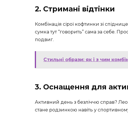
2. Стримані відтінки
Комбінація сірої кофтинки зі спідни
сумка тут “говорить” сама за себе. Пр
подвиг.
Стильні образи: як і з чим ком
3. Оснащення для акти
Активний день з безліччю справ? Леоп
стане родзинкою навіть у спортивному