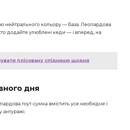
цею нейтрального кольору — база. Леопардова
осто додайте улюблені кеди — і вперед, на
бінувати плісовану спідницю щодня
вного дня
ардова тоут-сумка вмістить усе необхідне і
 антуражі.