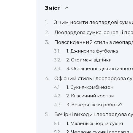
Зміст
З чим носити леопардові сумк
Леопардова сумка: основні пр
Повсякденний стиль з леопа
1. Джинси та футболка
2. Стримані відтінки
3. Оснащення для активного
Офісний стиль і леопардова с
1. Сукня-комбінезон
2. Класичний костюм
3. Вечеря після роботи?
Вечірні виходи і леопардова с
1. Маленька чорна сукня
2. Червона сукня і леопард