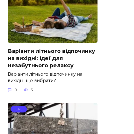
Варіанти літнього відпочинку
на вихідні: ідеї для
незабутнього релаксу
Варіанти літнього відпочинку на
вихідні: що вибрати?
0
3
LIFE