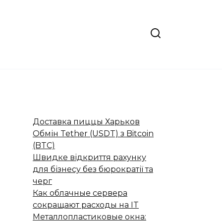
Доставка пиццы Харьков
Обмін Tether (USDT) з Bitcoin
(BTC)
Швидке відкриття рахунку
для бізнесу без бюрократії та
черг
Как облачные сервера
сокращают расходы на IT
Металлопластиковые окна: