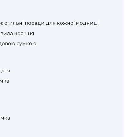
и: стильні поради для кожної модниці
авила носіння
рдовою сумкою
 дня
умка
умка