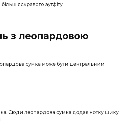
більш яскравого аутфіту.
ль з леопардовою
еопардова сумка може бути центральним
лка. Сюди леопардова сумка додає нотку шику.
!