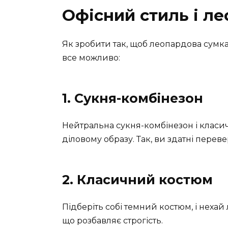
Офісний стиль і л
Як зробити так, щоб леопардова сумка 
все можливо:
1. Сукня-комбінезон
Нейтральна сукня-комбінезон і класи
діловому образу. Так, ви здатні перев
2. Класичний костюм
Підберіть собі темний костюм, і неха
що розбавляє строгість.