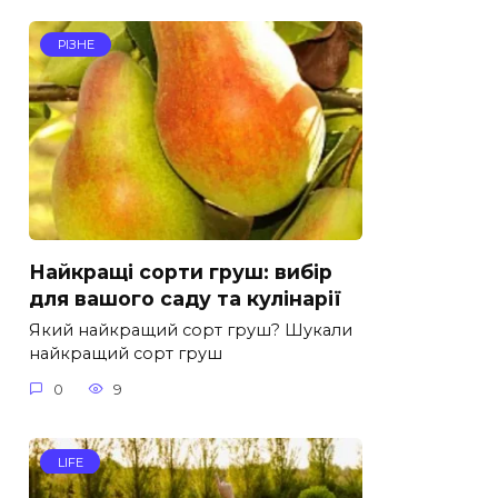
РІЗНЕ
Найкращі сорти груш: вибір
для вашого саду та кулінарії
Який найкращий сорт груш? Шукали
найкращий сорт груш
0
9
LIFE