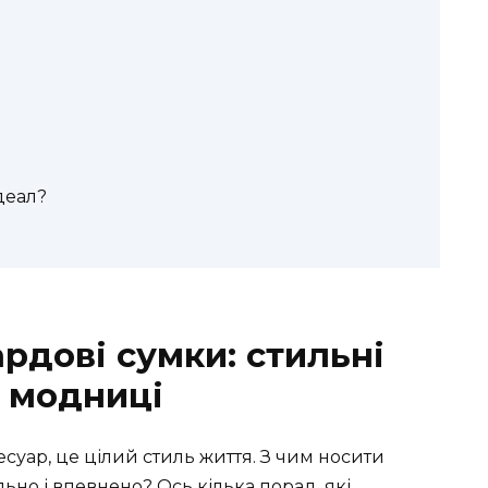
деал?
рдові сумки: стильні
 модниці
суар, це цілий стиль життя. З чим носити
ьно і впевнено? Ось кілька порад, які