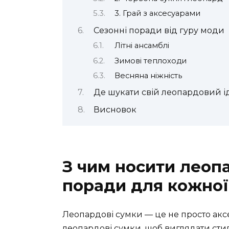
3. Грай з аксесуарами
Сезонні поради від гуру моди
Літні ансамблі
Зимові теплоходи
Весняна ніжність
Де шукати свій леопардовий і
Висновок
З чим носити леопа
поради для кожної
Леопардові сумки — це не просто аксе
леопардові сумки, щоб виглядати стил