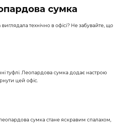
еопардова сумка
виглядала технічно в офісі? Не забувайте, що
чні туфлі. Леопардова сумка додає настрою
ернути цей офіс.
й леопардова сумка стане яскравим спалахом,