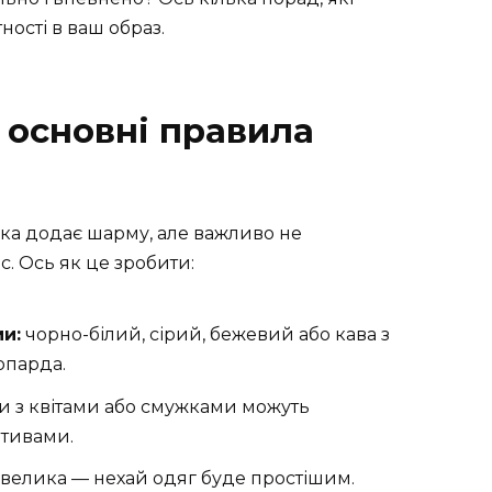
ості в ваш образ.
 основні правила
мка додає шарму, але важливо не
. Ось як це зробити:
и:
чорно-білий, сірий, бежевий або кава з
опарда.
 з квітами або смужками можуть
отивами.
велика — нехай одяг буде простішим.