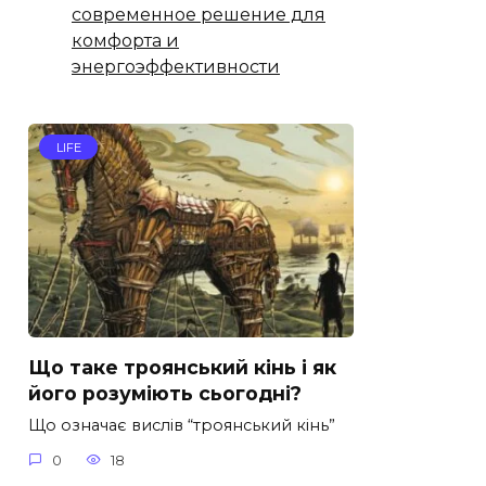
современное решение для
комфорта и
энергоэффективности
LIFE
Що таке троянський кінь і як
його розуміють сьогодні?
Що означає вислів “троянський кінь”
0
18