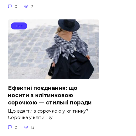
0
7
LIFE
Ефектні поєднання: що
носити з клітинковою
сорочкою — стильні поради
Що вдягти з сорочкою у клітинку?
Сорочка у клітинку
0
13