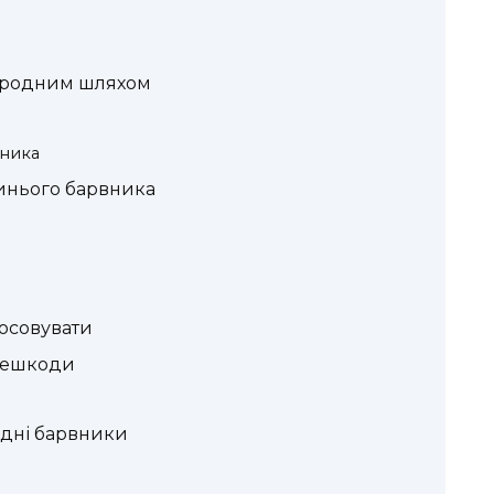
иродним шляхом
ника
инього барвника
тосовувати
ерешкоди
одні барвники