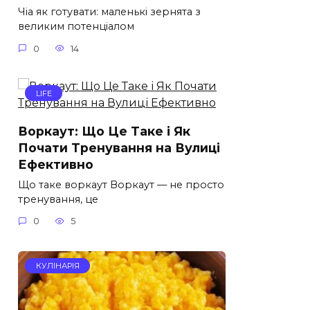
Чіа як готувати: маленькі зернята з
великим потенціалом
0
14
LIFE
Воркаут: Що Це Таке і Як
Почати Тренування на Вулиці
Ефективно
Що таке воркаут Воркаут — не просто
тренування, це
0
5
КУЛІНАРІЯ