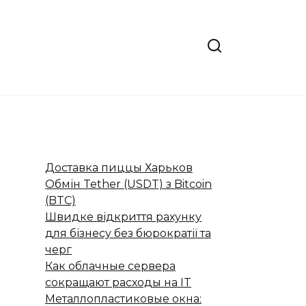
Доставка пиццы Харьков
Обмін Tether (USDT) з Bitcoin
(BTC)
Швидке відкриття рахунку
для бізнесу без бюрократії та
черг
Как облачные сервера
сокращают расходы на IT
Металлопластиковые окна: