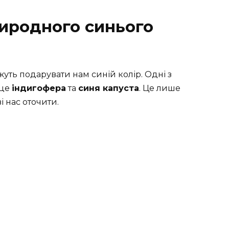
риродного синього
жуть подарувати нам синій колір. Одні з
 це
індигофера
та
синя капуста
. Це лише
і нас оточити.