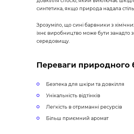
довкілля спосіб, який виключає шкідли
синтетика, якщо природа надала стіль
Зрозуміло, що сині барвники з хімічних
їхнє виробництво може бути занадто
середовищу.
Переваги природного 
Безпека для шкіри та довкілля
Унікальність відтінків
Легкість в отриманні ресурсів
Більш приємний аромат