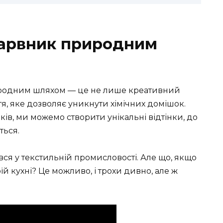
барвник природним
родним шляхом — це не лише креативний
тя, яке дозволяє уникнути хімічних домішок.
в, ми можемо створити унікальні відтінки, до
ться.
ся у текстильній промисловості. Але що, якщо
їй кухні? Це можливо, і трохи дивно, але ж