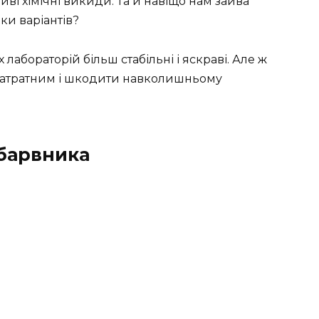
ві хімічні викиди. Та й навіщо нам зайва
ки варіантів?
 лабораторій більш стабільні і яскраві. Але ж
 затратним і шкодити навколишньому
барвника