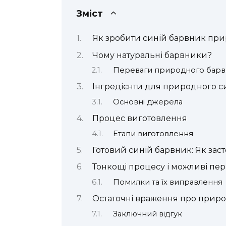
Зміст
Як зробити синій барвник пр
Чому натуральні барвники?
Переваги природного барв
Інгредієнти для природного с
Основні джерела
Процес виготовлення
Етапи виготовлення
Готовий синій барвник: Як зас
Тонкощі процесу і можливі п
Помилки та їх виправлення
Остаточні враження про прир
Заключний відгук