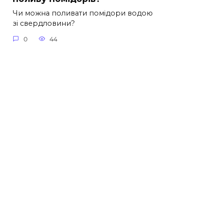
Чи можна поливати помідори водою
зі свердловини?
0
44