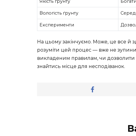
Якість ґрунту
Богати
Вологість ґрунту
Середн
Eксперименти
Дозво
На цьому закінчуємо. Може, це все й 
розуміти цей процес — вже не зупиниш
викладеним правилам, чи дозволити со
знайтись місце для несподіванок.
В