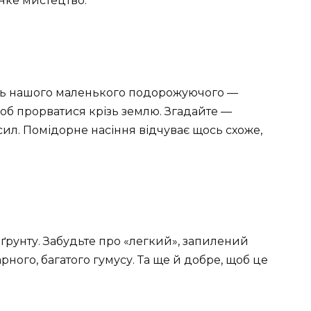
онке мистецтво.
сть нашого маленького подорожуючого —
щоб прорватися крізь землю. Згадайте —
сил. Помідорне насіння відчуває щось схоже,
ґрунту. Забудьте про «легкий», запилений
рного, багатого гумусу. Та ще й добре, щоб це