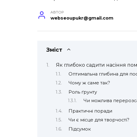
АВТОР
webseoupukr@gmail.com
Зміст
Як глибоко садити насіння пом
Оптимальна глибина для пос
Чому ж саме так?
Роль ґрунту
Чи можлива перерозс
Практичні поради
Чи є місце для творчості?
Підсумок