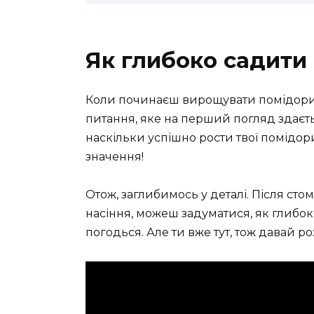
Як глибоко садити 
Коли починаєш вирощувати помідори, 
питання, яке на перший погляд здаєть
наскільки успішно рости твої помідори
значення!
Отож, заглибимось у деталі. Після ст
насіння, можеш задуматися, як глибок
погодься. Але ти вже тут, тож давай ро