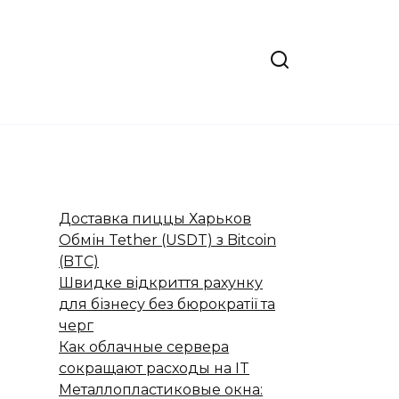
Доставка пиццы Харьков
Обмін Tether (USDT) з Bitcoin
(BTC)
Швидке відкриття рахунку
для бізнесу без бюрократії та
черг
Как облачные сервера
сокращают расходы на IT
Металлопластиковые окна: