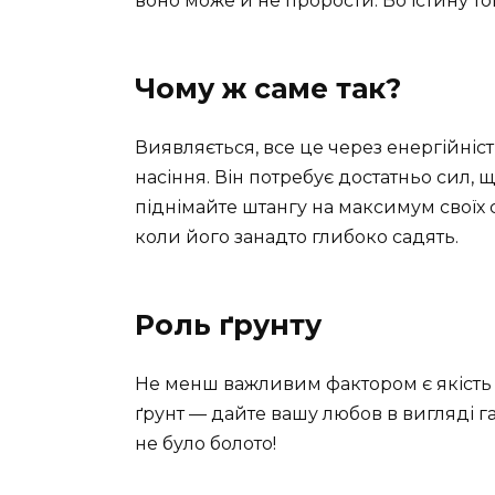
воно може й не прорости. Во істину т
Чому ж саме так?
Виявляється, все це через енергійні
насіння. Він потребує достатньо сил, 
піднімайте штангу на максимум своїх 
коли його занадто глибоко садять.
Роль ґрунту
Не менш важливим фактором є якість 
ґрунт — дайте вашу любов в вигляді га
не було болото!