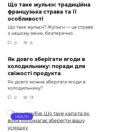
Що таке жульєн: традиційна
французька страва та її
особливості
Що таке жульєн? Жульєн — ця страва
з нашому меню, безперечно
0
6
Як довго зберігати ягоди в
холодильнику: поради для
свіжості продукта
Як довго можна зберігати ягоди в
холодильнику?
0
13
HEALTH