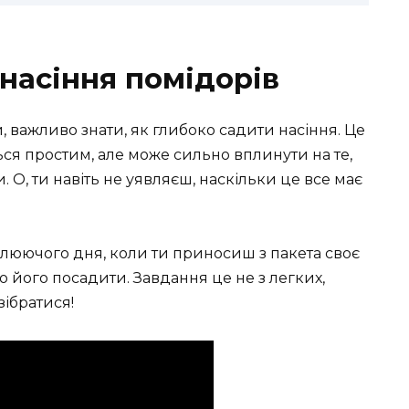
насіння помідорів
важливо знати, як глибоко садити насіння. Це
ся простим, але може сильно вплинути на те,
. О, ти навіть не уявляєш, наскільки це все має
омлюючого дня, коли ти приносиш з пакета своє
о його посадити. Завдання це не з легких,
зібратися!