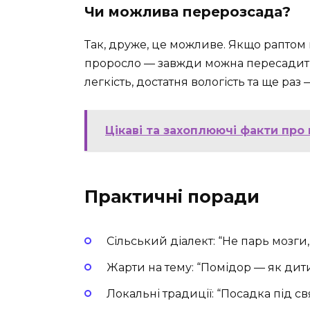
Чи можлива перерозсада?
Так, друже, це можливе. Якщо раптом 
проросло — завжди можна пересадити.
легкість, достатня вологість та ще ра
Цікаві та захоплюючі факти про 
Практичні поради
Сільський діалект: “Не парь мозги,
Жарти на тему: “Помідор — як дити
Локальні традиції: “Посадка під св