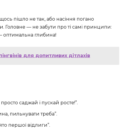
щось пішло не так, або насіння погано
 Головне — не забути про ті самі принципи:
з — оптимальна глибина!
пінгвінів для допитливих дітлахів
 просто саджай і пускай росте!”.
на, пильнувати треба”.
ято першої відлиги”.