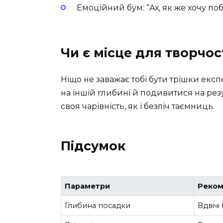
Емоційний бум: “Ах, як же хочу по
Чи є місце для творчос
Ніщо не заважає тобі бути трішки ек
на іншій глибині й подивитися на резул
своя чарівність, як і безліч таємниць.
Підсумок
Параметри
Реком
Глибина посадки
Вдвічі