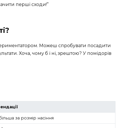
бачити перші сходи!”
ті?
спериментатором. Можеш спробувати посадити
ьтати. Хоча, чому б і ні, зрештою? У помідорів
ендації
 більша за розмір насіння