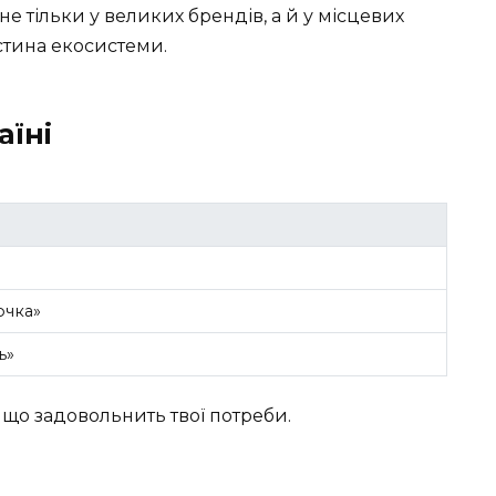
е тільки у великих брендів, а й у місцевих
стина екосистеми.
аїні
очка»
ь»
 що задовольнить твої потреби.