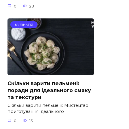
0
28
КУЛІНАРІЯ
Скільки варити пельмені:
поради для ідеального смаку
та текстури
Скільки варити пельмені: Мистецтво
приготування ідеального
0
13