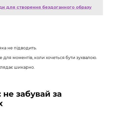
ади для створення бездоганного образу
яка не підводить.
 для моментів, коли хочеться бути зухвалою.
глядає шикарно.
 не забувай за
х