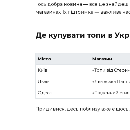
І ось добра новина — все це знайдеш н
магазинах. Їх підтримка — важлива ча
Де купувати топи в Укр
Місто
Магазин
Київ
«Топи від Стефи»
Львів
«Львівська Панн
Одеса
«Південний стил
Придивися, десь поблизу вже є щось,