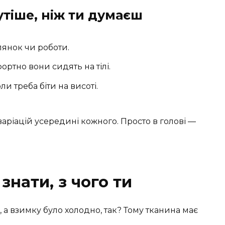
утіше, ніж ти думаєш
янок чи роботи.
ортно вони сидять на тілі.
ли треба біти на висоті.
 варіацій усередині кожного. Просто в голові —
знати, з чого ти
, а взимку було холодно, так? Тому тканина має