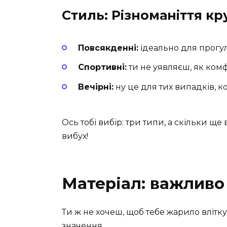
Стиль: Різноманіття кр
Повсякденні:
ідеально для прогул
Спортивні:
ти не уявляєш, як комф
Вечірні:
ну це для тих випадків, ко
Ось тобі вибір: три типи, а скільки ще
вибух!
Матеріал: важливо 
Ти ж не хочеш, щоб тебе жарило влітку
значення.