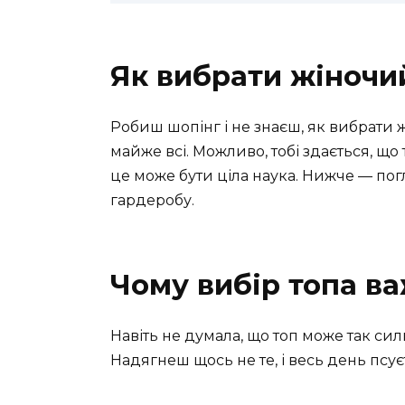
Як вибрати жіночи
Робиш шопінг і не знаєш, як вибрати 
майже всі. Можливо, тобі здається, що
це може бути ціла наука. Нижче — погл
гардеробу.
Чому вибір топа в
Навіть не думала, що топ може так сил
Надягнеш щось не те, і весь день псуєт