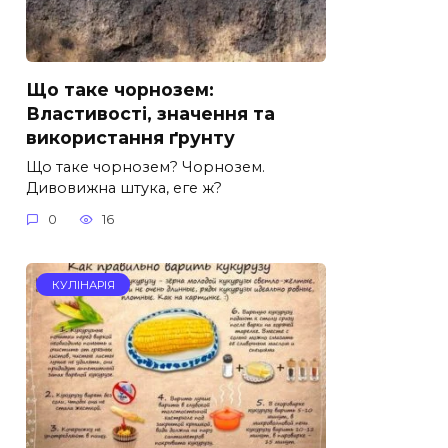
Що таке чорнозем:
Властивості, значення та
використання ґрунту
Що таке чорнозем? Чорнозем.
Дивовижна штука, еге ж?
0
16
КУЛІНАРІЯ