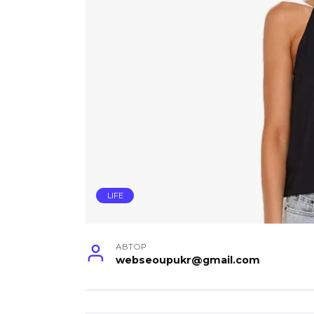
LIFE
АВТОР
webseoupukr@gmail.com