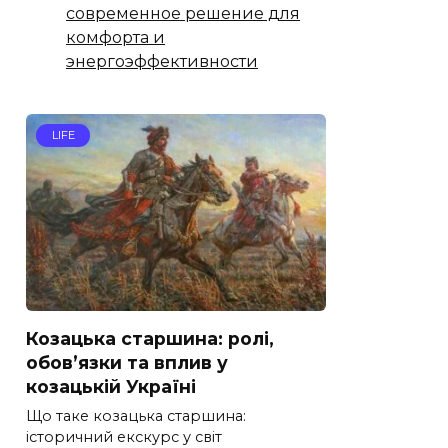
современное решение для
комфорта и
энергоэффективности
LIFE
Козацька старшина: ролі,
обов’язки та вплив у
козацькій Україні
Що таке козацька старшина:
історичний екскурс у світ