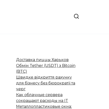
Доставка пиццы Харьков
Обмін Tether (USDT) з Bitcoin
(BTC)
Швидке відкриття рахунку
для бізнесу без бюрократії та
черг
Как облачные сервера
сокращают расходы на IT
Металлопластиковые окна: