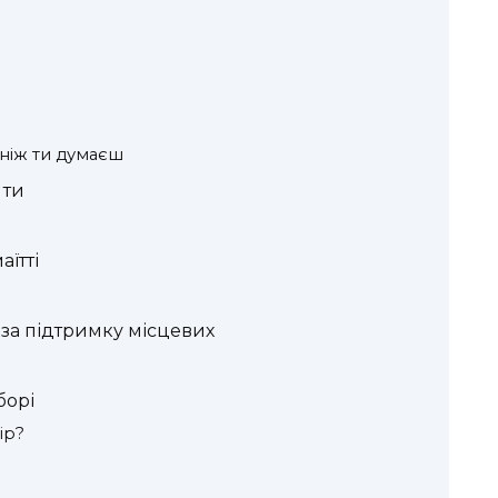
 ніж ти думаєш
 ти
аїтті
 за підтримку місцевих
борі
ір?
м