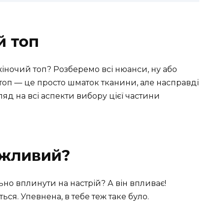
й топ
жіночий топ? Розберемо всі нюанси, ну або
 топ — це просто шматок тканини, але насправді
яд на всі аспекти вибору цієї частини
ажливий?
ьно вплинути на настрій? А він впливає!
ься. Упевнена, в тебе теж таке було.