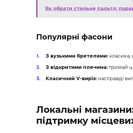
Як обрати стильне пальто: пор
Популярні фасони
З вузькими бретелями:
класика, 
З відкритими плечима:
тримай це
Класичний V-виріз:
насправді ви
Локальні магазини:
підтримку місцеви