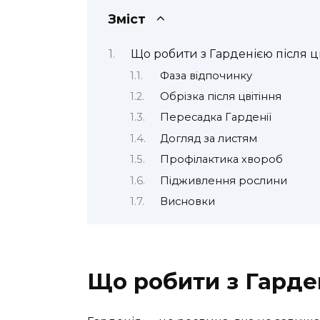
Зміст
Що робити з Гарденією після ц
Фаза відпочинку
Обрізка після цвітіння
Пересадка Гарденії
Догляд за листям
Профілактика хвороб
Підживлення рослини
Висновки
Що робити з Гарден