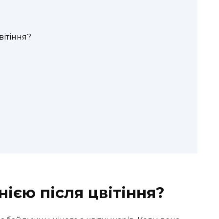
вітіння?
ією після цвітіння?