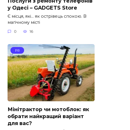
Послуги з ремонту телефонів
у Одесі – GADGETS Store
Є місця, які… як острівець спокою. В
магічному місті
0
16
PR
Мінітрактор чи мотоблок: як
обрати найкращий варіант
для вас?