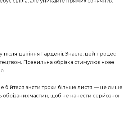
ебує світла, але уникайте прямих сонячних
після цвітіння Гарденії. Знаєте, цей процес
тецтвом. Правильна обрізка стимулює нове
ю.
 Не бійтеся зняти трохи більше листя — це лише
ь обрізаних частин, щоб не нанести серйозної