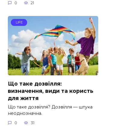
0
21
LIFE
Що таке дозвілля:
визначення, види та користь
для життя
Що таке дозвілля? Дозвілля — штука
неоднозначна.
0
31