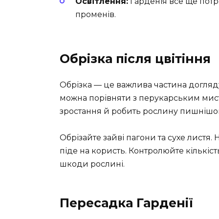
Освітлення:
Гарденія все ще потр
променів.
Обрізка після цвітіння
Обрізка — це важлива частина догляду 
можна порівняти з перукарським мис
зростання й робить рослину пишнішо
Обрізайте зайві пагони та сухе листя.
піде на користь. Контролюйте кількіст
шкоди рослині.
Пересадка Гарденії