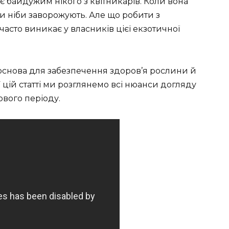
є байдужим нікого з квітникарів. Коли вона
віти ніби заворожують. Але що робити з
часто виникає у власників цієї екзотичної
основа для забезпечення здоров’я рослини й
 цій статті ми розглянемо всі нюанси догляду
ового періоду.