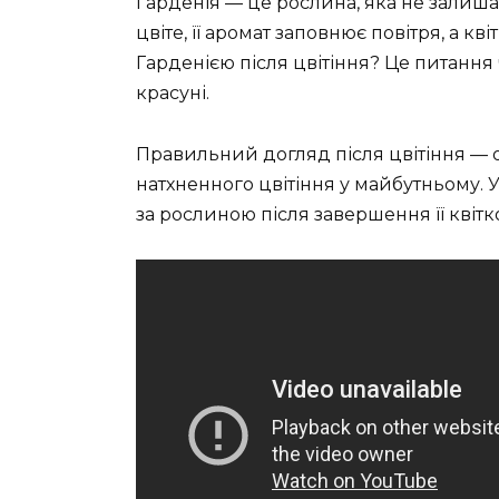
Гарденія — це рослина, яка не залиша
цвіте, її аромат заповнює повітря, а к
Гарденією після цвітіння? Це питання 
красуні.
Правильний догляд після цвітіння — 
натхненного цвітіння у майбутньому. У
за рослиною після завершення її квітк