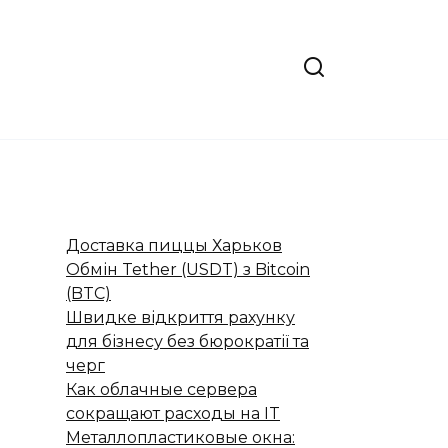
Доставка пиццы Харьков
Обмін Tether (USDT) з Bitcoin
(BTC)
Швидке відкриття рахунку
для бізнесу без бюрократії та
черг
Как облачные сервера
сокращают расходы на IT
Металлопластиковые окна: