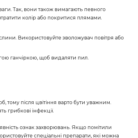
ваги. Так, вони також вимагають певного
 втратити колір або покритися плямами.
слини. Використовуйте зволожувач повітря або
гою ганчіркою, щоб видаляти пил.
б, тому після цвітіння варто бути уважним.
ь грибкові інфекції.
явність ознак захворювань. Якщо помітили
користовуйте спеціальні препарати, які можна