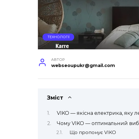
ТЕХНОЛОГІЇ
АВТОР
webseoupukr@gmail.com
Зміст
VIKO — якісна електрика, яку л
Чому VIKO — оптимальний виб
Що пропонує VIKO