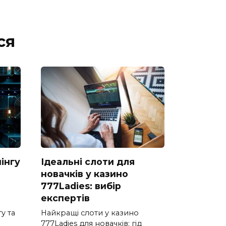
ся
інгу
Ідеальні слоти для
новачків у казино
777Ladies: вибір
експертів
у та
Найкращі слоти у казино
777Ladies для новачків: гід