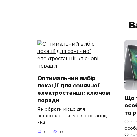
В
Оптимальний вибір
локації для сонячної
електростанції: ключові
Що 
поради
осо
Як обрати місце для
та 
встановлення електростанції,
Chro
яка
особ
0
19
Chro