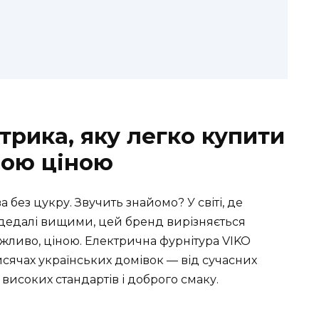
трика, яку легко купити
ною ціною
 без цукру. Звучить знайомо? У світі, де
ь дедалі вищими, цей бренд вирізняється
ажливо, ціною. Електрична фурнітура VIKO
исячах українських домівок — від сучасних
високих стандартів і доброго смаку.