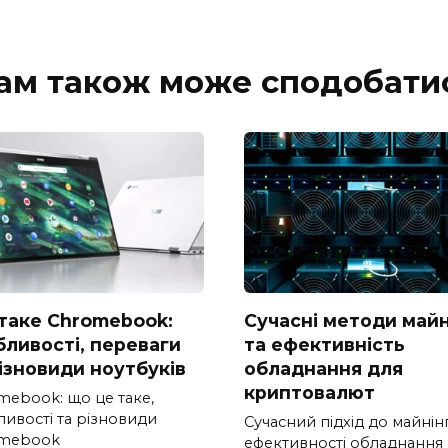
ам також може сподобати
таке Chromebook:
Сучасні методи майн
бливості, переваги
та ефективність
різновиди ноутбуків
обладнання для
криптовалют
mebook: що це таке,
ливості та різновиди
Сучасний підхід до майнінг
mebook
ефективності обладнання