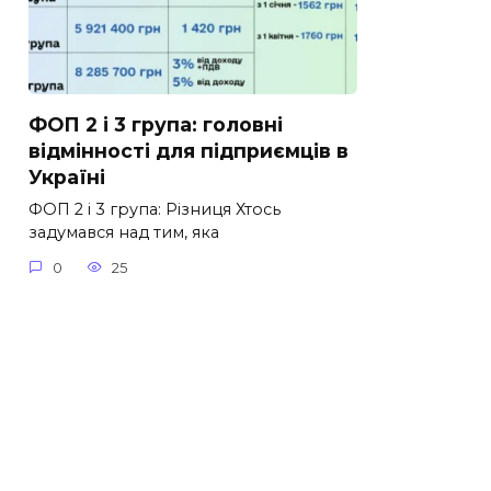
ФОП 2 і 3 група: головні
відмінності для підприємців в
Україні
ФОП 2 і 3 група: Різниця Хтось
задумався над тим, яка
0
25