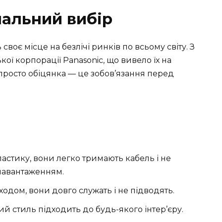
альний вибір
воє місце на безлічі ринків по всьому світу. З
ої корпорації Panasonic, що вивело їх на
 просто обіцянка — це зобов’язання перед
ластику, вони легко тримають кабель і не
 навантаженням.
ходом, вони довго служать і не підводять.
й стиль підходить до будь-якого інтер’єру.