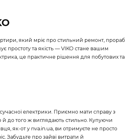
KO
артири, який мріє про стильний ремонт, прораб
ує простоту та якість — VIKO стане вашим
ктрика, це практичне рішення для побутових та
і сучасної електрики. Приємно мати справу з
 й до того ж виглядають стильно. Купуючи
я, як-от у nva.in.ua, ви отримуєте не просто
віс. Забудьте про зайві витрати й