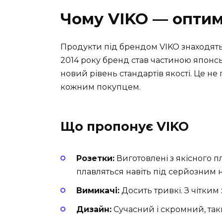
Чому VIKO — оптим
Продукти під брендом VIKO знаходять с
2014 року бренд став частиною японськ
новий рівень стандартів якості. Це не
кожним покупцем.
Що пропонує VIKO
Розетки:
Виготовлені з якісного п
плавляться навіть під серйозним
Вимикачі:
Досить тривкі. З чітким 
Дизайн:
Сучасний і скромний, таки