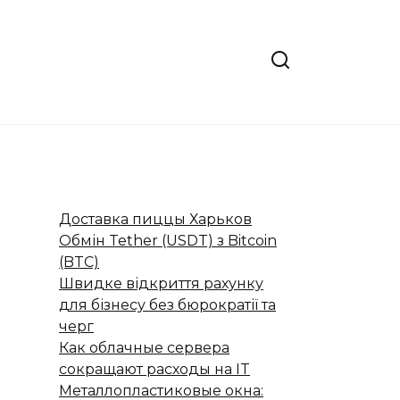
Доставка пиццы Харьков
Обмін Tether (USDT) з Bitcoin
(BTC)
Швидке відкриття рахунку
для бізнесу без бюрократії та
черг
Как облачные сервера
сокращают расходы на IT
Металлопластиковые окна: