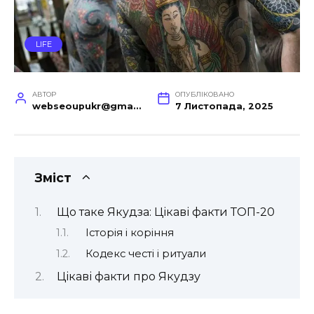
LIFE
АВТОР
ОПУБЛІКОВАНО
webseoupukr@gmail.com
7 Листопада, 2025
Зміст
Що таке Якудза: Цікаві факти ТОП-20
Історія і коріння
Кодекс честі і ритуали
Цікаві факти про Якудзу