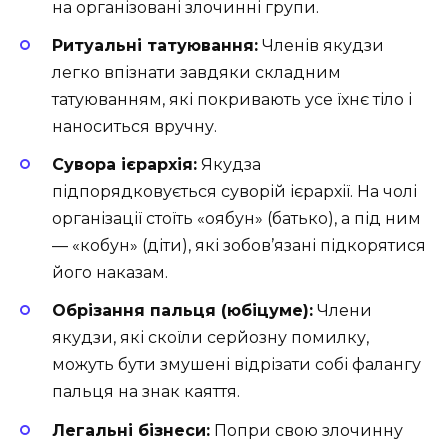
на організовані злочинні групи.
Ритуальні татуювання:
Членів якудзи
легко впізнати завдяки складним
татуюванням, які покривають усе їхнє тіло і
наноситься вручну.
Сувора ієрархія:
Якудза
підпорядковується суворій ієрархії. На чолі
організації стоїть «оябун» (батько), а під ним
— «кобун» (діти), які зобов’язані підкорятися
його наказам.
Обрізання пальця (юбіцуме):
Члени
якудзи, які скоїли серйозну помилку,
можуть бути змушені відрізати собі фалангу
пальця на знак каяття.
Легальні бізнеси:
Попри свою злочинну