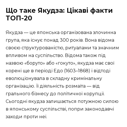
Що таке Якудза: Цікаві факти
ТОП-20
Якудза — це японська організована злочинна
група, яка існує понад 300 років. Вона відома
своєю структурованістю, ритуалами та значним
впливом на суспільство. Відома також під
назвою «боруто» або «гокуто», якудза має свої
корені ще в періоді Едо (1603–1868) і відтоді
еволюціонувала в складну кримінальну
організацію. Її діяльність розмаїта — від
грального бізнесу до політичної корупції.
Сьогодні якудза залишається потужною силою
в японському суспільстві, попри законодавчі
заходи проти неї.