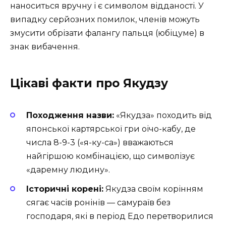
наноситься вручну і є символом відданості. У
випадку серйозних помилок, членів можуть
змусити обрізати фалангу пальця (юбіцуме) в
знак вибачення.
Цікаві факти про Якудзу
Походження назви:
«Якудза» походить від
японської картярської гри оічо-кабу, де
числа 8-9-3 («я-ку-са») вважаються
найгіршою комбінацією, що символізує
«даремну людину».
Історичні корені:
Якудза своїм корінням
сягає часів ронінів — самураїв без
господаря, які в період Едо перетворилися