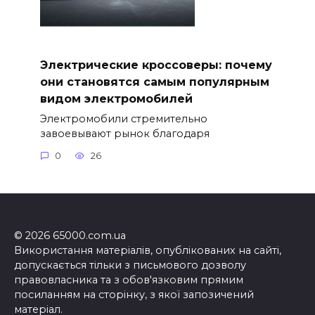
Электрические кроссоверы: почему
они становятся самым популярным
видом электромобилей
Электромобили стремительно
завоевывают рынок благодаря
0
26
© 2026 65000.com.ua
Використання матеріалів, опублікованих на сайті,
допускається тільки з письмового дозволу
правовласника та з обов'язковим прямим
посиланням на сторінку, з якої запозичений
матеріал.