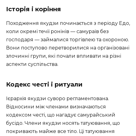
Історія і коріння
Походження якудзи починається з періоду Едо,
коли окремі течії ронінів — самураїв без
господаря — займалися торгівлею та охороною.
Вони поступово перетворилися на організовані
злочинні групи, які почали впливати на різні
аспекти суспільства.
Кодекс честі і ритуали
Ієрархія якудзи суворо регламентована.
Відносини між членами визначаються
кодексом честі, що нагадує самурайський
бусідо. Члени якудзи носять татуювання, що
покривають майже все тіло. Ці татуювання