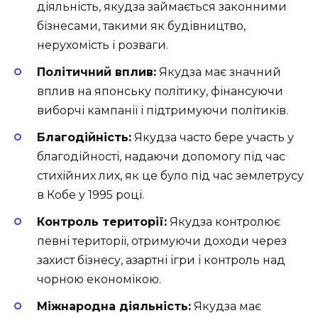
діяльність, якудза займається законними
бізнесами, такими як будівництво,
нерухомість і розваги.
Політичний вплив:
Якудза має значний
вплив на японську політику, фінансуючи
виборчі кампанії і підтримуючи політиків.
Благодійність:
Якудза часто бере участь у
благодійності, надаючи допомогу під час
стихійних лих, як це було під час землетрусу
в Кобе у 1995 році.
Контроль території:
Якудза контролює
певні території, отримуючи доходи через
захист бізнесу, азартні ігри і контроль над
чорною економікою.
Міжнародна діяльність:
Якудза має