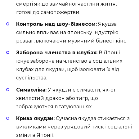
смерті як до звичайної частини життя,
готові до самопожертви.
Контроль над шоу-бізнесом:
Якудза
сильно впливає на японську індустрію
розваг, включаючи музичний бізнес і кіно.
Заборона членства в клубах:
В Японії
існує заборона на членство в соціальних
клубах для якудзи, щоб ізолювати їх від
суспільства.
Символіка:
У якудзи є символи, як-от
хвилястий дракон або тигр, що
зображуються в татуюваннях.
Криза якудзи:
Сучасна якудза стикається з
викликами через урядовий тиск і соціальні
зміни в Японії.