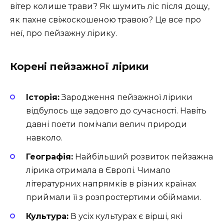
вітер колише трави? Як шумить ліс після дощу,
як пахне свіжоскошеною травою? Це все про
неї, про пейзажну лірику.
Корені пейзажної лірики
Історія:
Зародження пейзажної лірики
відбулось ще задовго до сучасності. Навіть
давні поети помічали велич природи
навколо.
Географія:
Найбільший розвиток пейзажна
лірика отримала в Європі. Чимало
літературних напрямків в різних країнах
приймали її з розпростертими обіймами.
Культура:
В усіх культурах є вірші, які