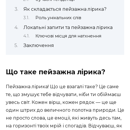
Як складається пейзажна лірика?
Роль унікальних слів
Локальні запити та пейзажна лірика
Ключові місця для натхнення
Заключення
Що таке пейзажна лірика?
Пейзажна лірика! Що це взагалі таке? Це саме
те, що змушує тебе відчувати, ніби ти обіймаєш
увесь світ. Кожен вірш, кожен рядок — це ще
один штрих до величного полотна природи. Це
не просто слова, це емоції, які живуть десь там,
на горизонті твоїх мрій і спогадів. Відчуваєш, як