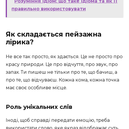
Розуміння ідіом: що таке ідіома та як її
правильно використовувати
Як складається пейзажна
лірика?
Не все так просто, як здається. Це не просто про
красу природи. Це про відчуття, про звук, про
запах. Ти пишеш не тільки про те, що бачиш, а
про те, що відчуваєш. Кожна кома, кожна точка
має своє особливе місце.
Роль унікальних слів
Іноді, щоб справді передати емоцію, треба
використати слово, яке якраз відображає суть.