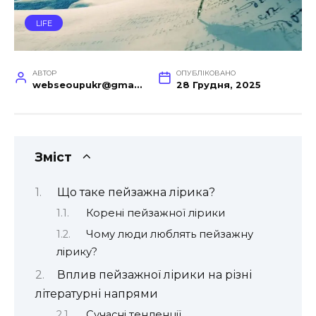
LIFE
АВТОР
ОПУБЛІКОВАНО
webseoupukr@gmail.com
28 Грудня, 2025
Зміст
Що таке пейзажна лірика?
Корені пейзажної лірики
Чому люди люблять пейзажну
лірику?
Вплив пейзажної лірики на різні
літературні напрями
Сучасні тенденції