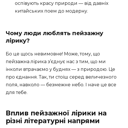
оспівують красу природи — від давніх
китайських поем до модерну.
Чому люди люблять пейзажну
лірику?
Бо це щось невимовне! Може, тому, що
пейзажна лірика з’єднує нас з тим, що ми
інколи втрачаємо у буднях — з природою. Це
про єднання. Так, ти стоїш серед величезного
поля, навколо — безмежне небо. І наче це все
для тебе.
Вплив пейзажної лірики на
різні літературні напрями