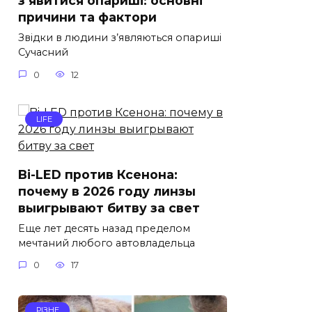
з’явитися опариші: основні
причини та фактори
Звідки в людини з’являються опариші
Сучасний
0
12
LIFE
Bi-LED против Ксенона:
почему в 2026 году линзы
выигрывают битву за свет
Еще лет десять назад пределом
мечтаний любого автовладельца
0
17
РІЗНЕ