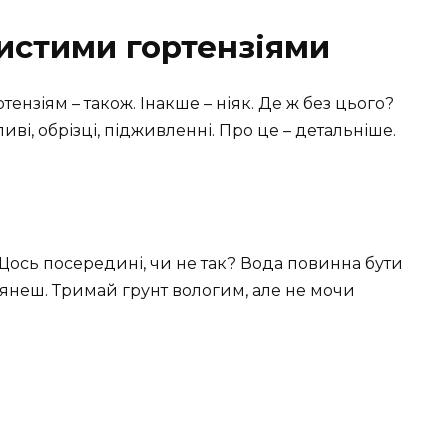
истими гортензіями
ртензіям – також. Інакше – ніяк. Де ж без цього?
иві, обрізці, підживленні. Про це – детальніше.
! Щось посередині, чи не так? Вода повинна бути
глянеш. Тримай грунт вологим, але не мочи