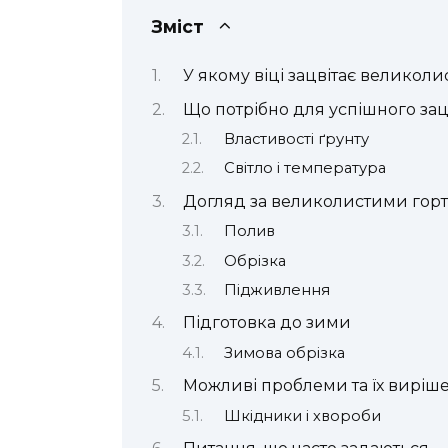
Зміст
У якому віці зацвітає великоли
Що потрібно для успішного зац
Властивості ґрунту
Світло і температура
Догляд за великолистими гор
Полив
Обрізка
Підживлення
Підготовка до зими
Зимова обрізка
Можливі проблеми та їх виріш
Шкідники і хвороби