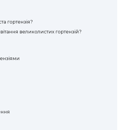
ста гортензія?
вітання великолистих гортензій?
тензіями
ення