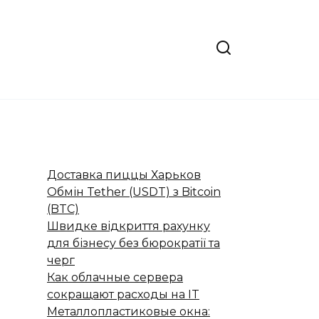
Доставка пиццы Харьков
Обмін Tether (USDT) з Bitcoin
(BTC)
Швидке відкриття рахунку
для бізнесу без бюрократії та
черг
Как облачные сервера
сокращают расходы на IT
Металлопластиковые окна: