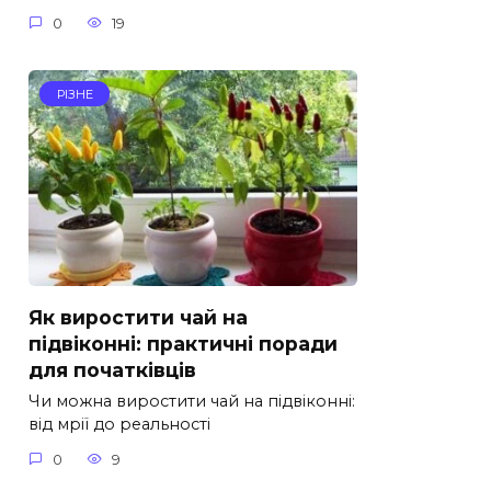
0
19
РІЗНЕ
Як виростити чай на
підвіконні: практичні поради
для початківців
Чи можна виростити чай на підвіконні:
від мрії до реальності
0
9