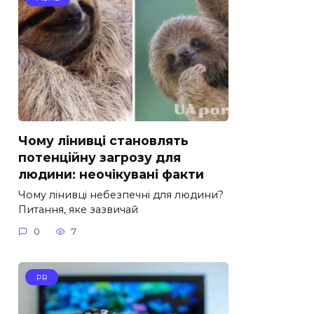
Чому лінивці становлять
потенційну загрозу для
людини: неочікувані факти
Чому лінивці небезпечні для людини?
Питання, яке зазвичай
0
7
PR