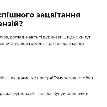
спішного зацвітання
ензій?
тура, догляд, навіть ті дурнуваті шкідники тут
зпечити, щоб гортензія розквітла вчасно?
еба – так прямо, як повітря! Тому земля має бути
раща грунтова рН – 5.5–6.5. Купуй спеціальні