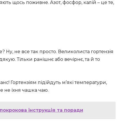
яють щось поживне. Азот, фосфор, калій – це те,
е? Ну, не все так просто. Великолиста гортензія
дякую. Тільки ранішнє або вечірнє, та й то
нс! Гортензіям підійдуть м’які температури,
це не їхня чашка чаю.
 покрокова інструкція та поради