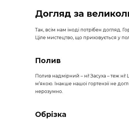
Догляд за великол
Так, всім нам іноді потрібен догляд. Го
Ціле мистецтво, що приховується у пол
Полив
Полив надмірний – ні! Засуха – теж ні
м’якою. Інакше нашої гортензії не до
нерозумно.
Обрізка