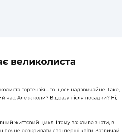
тає великолиста
колиста гортензія – то щось надзвичайне. Таке,
ий час. Але ж коли? Відразу після посадки? Ні,
евний життєвий цикл. І тому важливо знати, в
ін почне розкривати свої перші квіти. Зазвичай