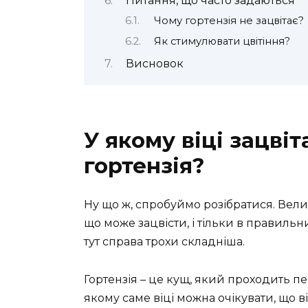
Питання, що часто задаються
Чому гортензія не зацвітає?
Як стимулювати цвітіння?
Висновок
У якому віці зацві
гортензія?
Ну що ж, спробуймо розібратися. Вели
що може зацвісти, і тільки в правильн
тут справа трохи складніша.
Гортензія – це кущ, який проходить п
якому саме віці можна очікувати, що в