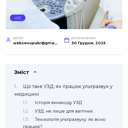
LIFE
АВТОР
ОПУБЛІКОВАНО
webseoupukr@gmail.com
30 Грудня, 2025
Зміст
Що таке УЗД: як працює ультразвук у
медицині
Історія винаходу УЗД
УЗД: не лише для вагітних
Технологія ультразвуку: як воно
працює?