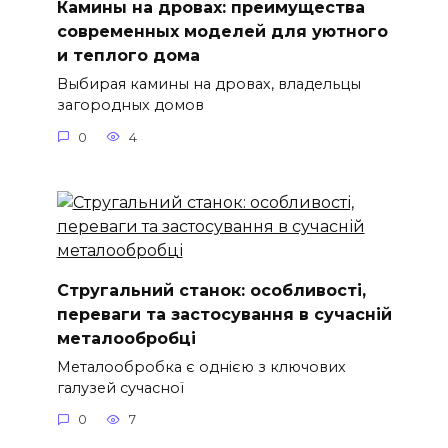
Камины на дровах: преимущества
современных моделей для уютного
и теплого дома
Выбирая камины на дровах, владельцы
загородных домов
0
4
Стругальний станок: особливості,
переваги та застосування в сучасній
металообробці
Металообробка є однією з ключових
галузей сучасної
0
7