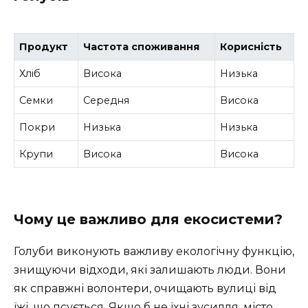
Продукт
Частота споживання
Корисність
Хліб
Висока
Низька
Семки
Середня
Висока
Покри
Низька
Низька
Крупи
Висока
Висока
Чому це важливо для екосистеми?
Голуби виконують важливу екологічну функцію,
знищуючи відходи, які залишають люди. Вони
як справжні волонтери, очищають вулиці від
їжі, що псується. Якщо б не їхні зусилля, місто