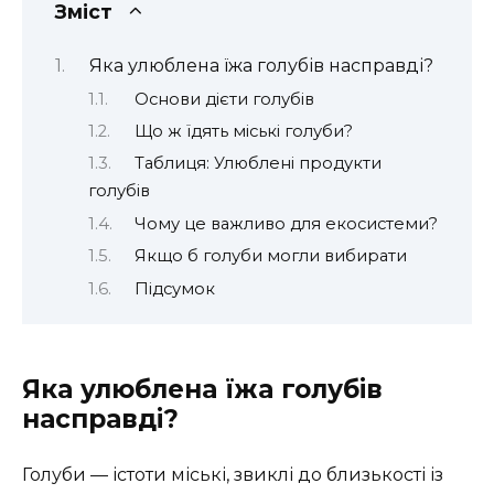
Зміст
Яка улюблена їжа голубів насправді?
Основи дієти голубів
Що ж їдять міські голуби?
Таблиця: Улюблені продукти
голубів
Чому це важливо для екосистеми?
Якщо б голуби могли вибирати
Підсумок
Яка улюблена їжа голубів
насправді?
Голуби — істоти міські, звиклі до близькості із