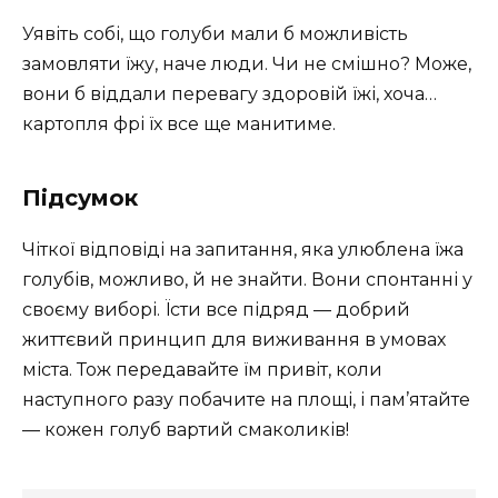
Уявіть собі, що голуби мали б можливість
замовляти їжу, наче люди. Чи не смішно? Може,
вони б віддали перевагу здоровій їжі, хоча…
картопля фрі їх все ще манитиме.
Підсумок
Чіткої відповіді на запитання, яка улюблена їжа
голубів, можливо, й не знайти. Вони спонтанні у
своєму виборі. Їсти все підряд — добрий
життєвий принцип для виживання в умовах
міста. Тож передавайте їм привіт, коли
наступного разу побачите на площі, і пам’ятайте
— кожен голуб вартий смаколиків!