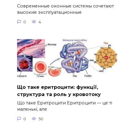
Современные оконные системы сочетают
высокие эксплуатационные
0
4
Що таке еритроцити: функції,
структура та роль у кровотоку
Що таке Еритроцити Еритроцити — це ті
маленькі, але
0
50