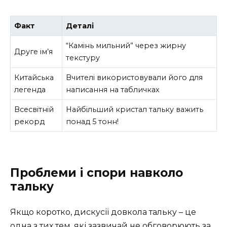
Факт
Деталі
“Камінь мильний” через жирну
Друге ім’я
текстуру
Китайська
Вчителі використовували його для
легенда
написання на табличках
Всесвітній
Найбільший кристал тальку важить
рекорд
понад 5 тонн!
Проблеми і спори навколо
тальку
Якщо коротко, дискусії довкола тальку – це
одна з тих тем, які зазвичай не обговорюють за