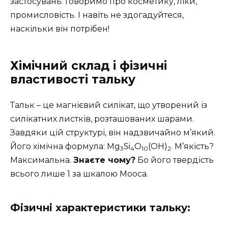
застосувань. Говоримо про косметику, ліки,
промисловість. І навіть не здогадуйтеся,
наскільки він потрібен!
Хімічний склад і фізичні
властивості тальку
Тальк – це магнієвий силікат, що утворений із
силікатних листків, розташованих шарами.
Завдяки цій структурі, він надзвичайно м’який.
Його хімічна формула: Mg
Si
O
(OH)
. М’якість?
3
4
10
2
Максимальна.
Знаєте чому?
Бо його твердість
всього лише 1 за шкалою Мооса.
Фізичні характеристики тальку: