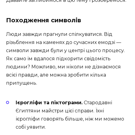
Давайте заглибимося в цю тему і розберемося.
Походження символів
Люди завжди прагнули спілкуватися. Від
різьблення на каменях до сучасних емодзі —
символи завжди були у центрі цього процесу.
Як само їм вдалося підкорити свідомість
людини? Можливо, ми ніколи не дізнаємося
всієї правди, але можна зробити кілька
припущень.
Ієрогліфи та піктограми.
Стародавні
Єгиптяни майстри цієї справи. Їхні
ієрогліфи говорять більше, ніж ми можемо
собі уявити.