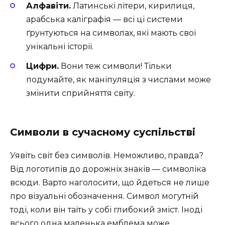
Алфавіти.
Латинські літери, кирилиця,
арабська каліграфія — всі ці системи
ґрунтуються на символах, які мають свої
унікальні історії.
Цифри.
Вони теж символи! Тільки
подумайте, як маніпуляція з числами може
змінити сприйняття світу.
Символи в сучасному суспільстві
Уявіть світ без символів. Неможливо, правда?
Від логотипів до дорожніх знаків — символіка
всюди. Варто наголосити, що йдеться не лише
про візуальні обозначення. Символ могутній
тоді, коли він таїть у собі глибокий зміст. Іноді
всього одна маленька емблема може