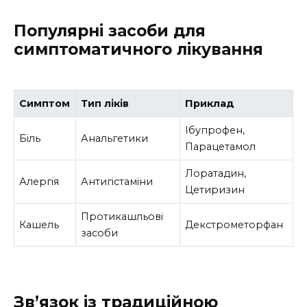
Популярні засоби для
симптоматичного лікування
Симптом
Тип ліків
Приклад
Ібупрофен,
Біль
Анальгетики
Парацетамол
Лоратадин,
Алергія
Антигістаміни
Цетиризин
Протикашльові
Кашель
Декстрометорфан
засоби
Зв’язок із традиційною