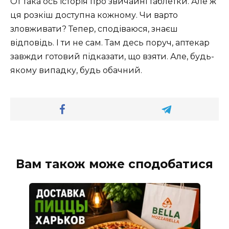
От така ось історія про звичайні таблетки. Але ж
ця розкіш доступна кожному. Чи варто
зловживати? Тепер, сподіваюся, знаєш
відповідь. І ти не сам. Там десь поруч, аптекар
завжди готовий підказати, що взяти. Але, будь-
якому випадку, будь обачний.
Вам також може сподобатися