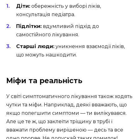
Діти:
обережність у виборі ліків,
консультація педіатра.
Підлітки:
вдумливий підхід до
самостійного лікування.
Старші люди:
уникнення взаємодії ліків,
що можуть нашкодити.
Міфи та реальність
У світі симптоматичного лікування також ходять
чутки та міфи. Наприклад, деякі вважають, що
якщо полегшити симптоми — ти вилікувався.
Але це те ж, що заклеїти тріщину в трубі і
вважати проблему вирішеною — десь та все
одно прорве. Не допускай таких помилок!