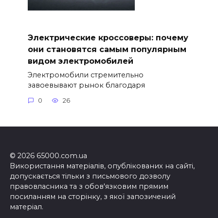
Электрические кроссоверы: почему
они становятся самым популярным
видом электромобилей
Электромобили стремительно
завоевывают рынок благодаря
0
26
© 2026 65000.com.ua
Використання матеріалів, опублікованих на сайті,
допускається тільки з письмового дозволу
правовласника та з обов'язковим прямим
посиланням на сторінку, з якої запозичений
матеріал.