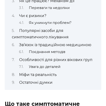
Як це працює? Механізм дії
Переваги та недоліки
Чи є ризики?
Як уникнути проблем?
Популярні засоби для
симптоматичного лікування
Зв’язок із традиційною медициною
Поєднання методів
Особливості для різних вікових груп
Увага до деталей
Міфи та реальність
Остаточні думки
Що таке симптоматичне