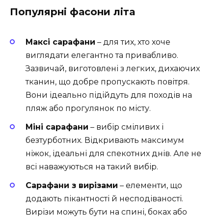
Популярні фасони літа
Максі сарафани
– для тих, хто хоче
виглядати елегантно та привабливо.
Зазвичай, виготовлені з легких, дихаючих
тканин, що добре пропускають повітря.
Вони ідеально підійдуть для походів на
пляж або прогулянок по місту.
Міні сарафани
– вибір сміливих і
безтурботних. Відкривають максимум
ніжок, ідеальні для спекотних днів. Але не
всі наважуються на такий вибір.
Сарафани з вирізами
– елементи, що
додають пікантності й несподіваності.
Вирізи можуть бути на спині, боках або