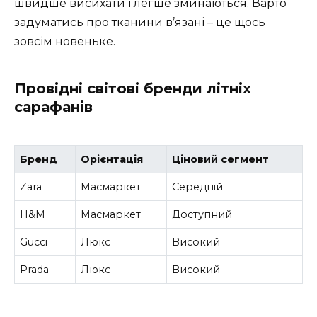
швидше висихати і легше зминаються. Варто
задуматись про тканини в’язані – це щось
зовсім новеньке.
Провідні світові бренди літніх
сарафанів
Бренд
Орієнтація
Ціновий сегмент
Zara
Масмаркет
Середній
H&M
Масмаркет
Доступний
Gucci
Люкс
Високий
Prada
Люкс
Високий