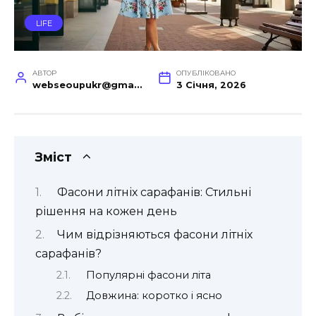
LIFE
АВТОР
ОПУБЛІКОВАНО
webseoupukr@gmail.com
3 Січня, 2026
Зміст
Фасони літніх сарафанів: Стильні
рішення на кожен день
Чим відрізняються фасони літніх
сарафанів?
Популярні фасони літа
Довжина: коротко і ясно