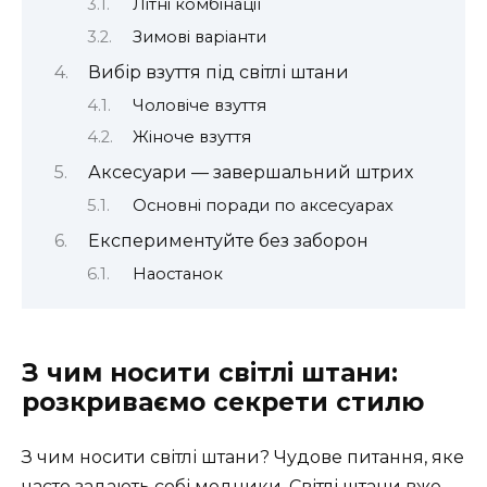
Літні комбінації
Зимові варіанти
Вибір взуття під світлі штани
Чоловіче взуття
Жіноче взуття
Аксесуари — завершальний штрих
Основні поради по аксесуарах
Експериментуйте без заборон
Наостанок
З чим носити світлі штани:
розкриваємо секрети стилю
З чим носити світлі штани? Чудове питання, яке
часто задають собі модники. Світлі штани вже