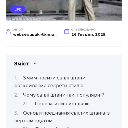
LIFE
АВТОР
ОПУБЛІКОВАНО
webseoupukr@gmail.com
26 Грудня, 2025
Зміст
З чим носити світлі штани:
розкриваємо секрети стилю
Чому світлі штани такі популярні?
Переваги світлих штанів
Основи поєднання світлих штанів із
верхнім одягом