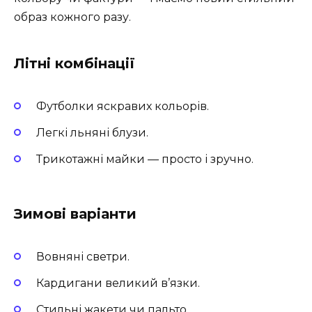
образ кожного разу.
Літні комбінації
Футболки яскравих кольорів.
Легкі льняні блузи.
Трикотажні майки — просто і зручно.
Зимові варіанти
Вовняні светри.
Кардигани великий в’язки.
Стильні жакети чи пальто.