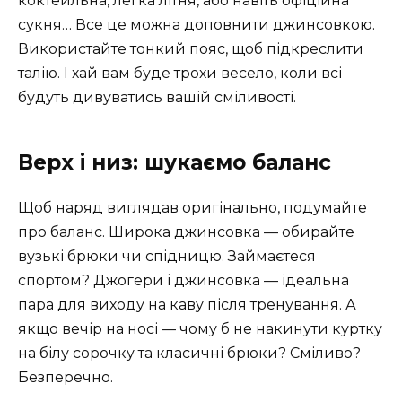
коктейльна, легка літня, або навіть офіційна
сукня… Все це можна доповнити джинсовкою.
Використайте тонкий пояс, щоб підкреслити
талію. І хай вам буде трохи весело, коли всі
будуть дивуватись вашій сміливості.
Верх і низ: шукаємо баланс
Щоб наряд виглядав оригінально, подумайте
про баланс. Широка джинсовка — обирайте
вузькі брюки чи спідницю. Займаєтеся
спортом? Джогери і джинсовка — ідеальна
пара для виходу на каву після тренування. А
якщо вечір на носі — чому б не накинути куртку
на білу сорочку та класичні брюки? Сміливо?
Безперечно.