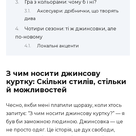
Гра з кольорами: чому б і ні?
Аксесуари: дрібнички, що творять
дива
Чотири сезони: ті ж джинсовки, але
по-новому
Локальні акценти
З чим носити джинсову
куртку: Скільки стилів, стільки
й можливостей
Чесно, якби мені платили щоразу, коли хтось
запитує: “З чим носити джинсову куртку?” — я
був би заможною людиною. Джинсовка — це
не просто одяг. Це історія, це дух свободи,