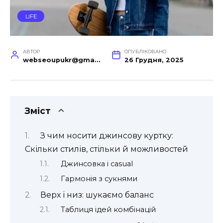
LIFE
АВТОР
ОПУБЛІКОВАНО
webseoupukr@gmail.com
26 Грудня, 2025
Зміст
З чим носити джинсову куртку:
Скільки стилів, стільки й можливостей
Джинсовка і casual
Гармонія з сукнями
Верх і низ: шукаємо баланс
Таблиця ідей комбінацій