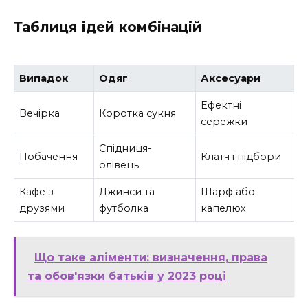
Таблиця ідей комбінацій
Випадок
Одяг
Аксесуари
Ефектні
Вечірка
Коротка сукня
сережки
Спідниця-
Побачення
Клатч і підбори
олівець
Кафе з
Джинси та
Шарф або
друзями
футболка
капелюх
Що таке аліменти: визначення, права
та обов'язки батьків у 2023 році