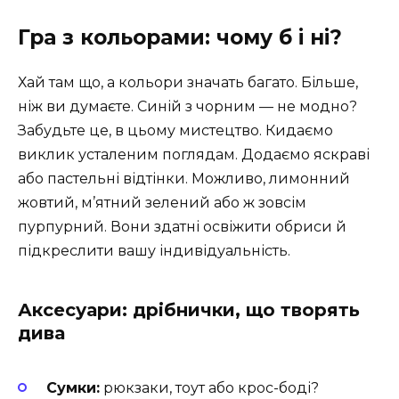
Гра з кольорами: чому б і ні?
Хай там що, а кольори значать багато. Більше,
ніж ви думаєте. Синій з чорним — не модно?
Забудьте це, в цьому мистецтво. Кидаємо
виклик усталеним поглядам. Додаємо яскраві
або пастельні відтінки. Можливо, лимонний
жовтий, м’ятний зелений або ж зовсім
пурпурний. Вони здатні освіжити обриси й
підкреслити вашу індивідуальність.
Аксесуари: дрібнички, що творять
дива
Сумки:
рюкзаки, тоут або крос-боді?