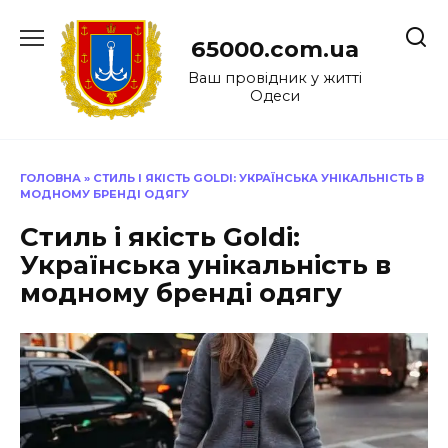
Перейти
до
65000.com.ua
вмісту
Ваш провідник у житті
Одеси
ГОЛОВНА
»
СТИЛЬ І ЯКІСТЬ GOLDI: УКРАЇНСЬКА УНІКАЛЬНІСТЬ В
МОДНОМУ БРЕНДI ОДЯГУ
Стиль і якість Goldi:
Українська унікальність в
модному брендi одягу