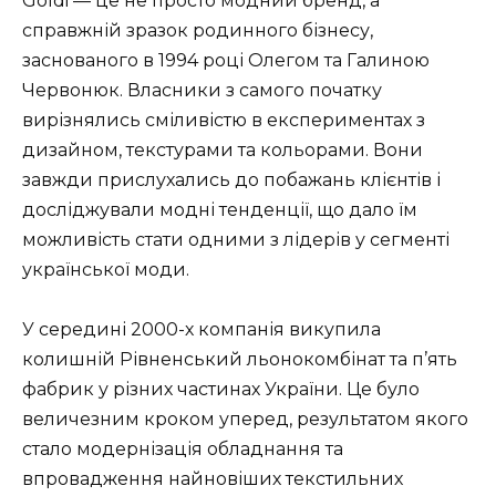
Goldi — це не просто модний бренд, а
справжній зразок родинного бізнесу,
заснованого в 1994 році Олегом та Галиною
Червонюк. Власники з самого початку
вирізнялись сміливістю в експериментах з
дизайном, текстурами та кольорами. Вони
завжди прислухались до побажань клієнтів і
досліджували модні тенденції, що дало їм
можливість стати одними з лідерів у сегменті
української моди.
У середині 2000-х компанія викупила
колишній Рівненський льонокомбінат та п’ять
фабрик у різних частинах України. Це було
величезним кроком уперед, результатом якого
стало модернізація обладнання та
впровадження найновіших текстильних