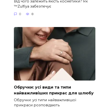
Від чого залежить якість косметики? Як
™Zulfiya забезпечує
0
8
Обручки: усі види та типи
найважливіших прикрас для шлюбу
Обручки: усі типи найважливішої
прикраси розповідають