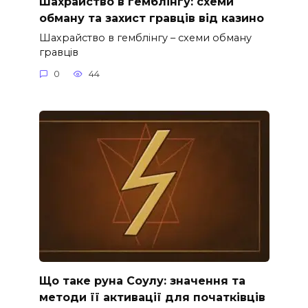
Шахрайство в гемблінгу: схеми
обману та захист гравців від казино
Шахрайство в гемблінгу – схеми обману
гравців
0
44
Що таке руна Соулу: значення та
методи її активації для початківців