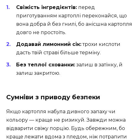
Свіжість інгредієнтів:
перед
приготуванням картоплі переконайся, що
вона добра й без гнилі, бо анісшна картопля
довго не простоїть.
Додавай лимонний сік:
трохи кислоти
дасть твій страві більше терміну.
Без теплої схованки:
залиш в затінку, й
залиш закритою.
Сумніви з приводу безпеки
Якщо картопля набула дивного запаху чи
кольору — краще не ризикуй. Завжди можна
відварити свіжу порцію. Будь обережним, бо
краще лежати вдома з пледом, ніж потрапити