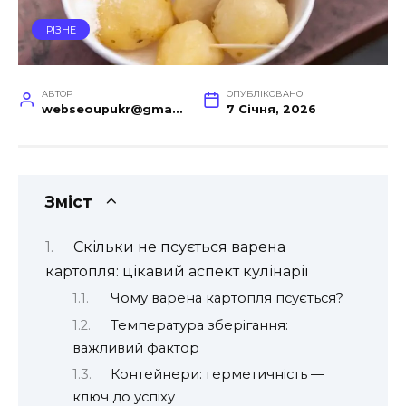
РІЗНЕ
АВТОР
ОПУБЛІКОВАНО
webseoupukr@gmail.com
7 Січня, 2026
Зміст
Скільки не псується варена
картопля: цікавий аспект кулінарії
Чому варена картопля псується?
Температура зберігання:
важливий фактор
Контейнери: герметичність —
ключ до успіху