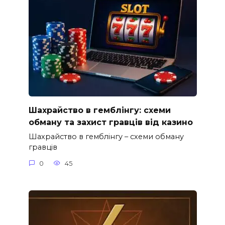
Шахрайство в гемблінгу: схеми
обману та захист гравців від казино
Шахрайство в гемблінгу – схеми обману
гравців
0
45