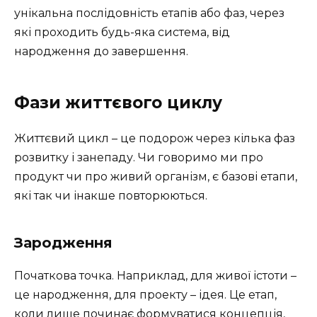
унікальна послідовність етапів або фаз, через
які проходить будь-яка система, від
народження до завершення.
Фази життєвого циклу
Життєвий цикл – це подорож через кілька фаз
розвитку і занепаду. Чи говоримо ми про
продукт чи про живий організм, є базові етапи,
які так чи інакше повторюються.
Зародження
Початкова точка. Наприклад, для живої істоти –
це народження, для проекту – ідея. Це етап,
коли лише починає формуватися концепція,